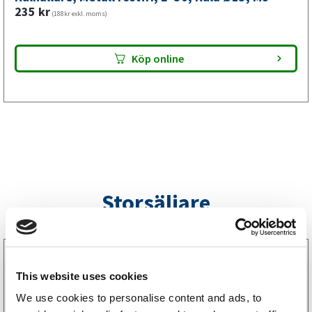
mm,
235
kr
(188kr exkl. moms)
M8
mängd
Köp online
Storsäljare
3160052
LGF Skylt Självhäftande
This website uses cookies
238
kr
(190kr exkl. moms)
We use cookies to personalise content and ads, to