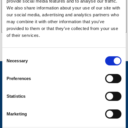
provide social media features and to analyse our traffic.
We also share information about your use of our site with
Köp online
our social media, advertising and analytics partners who
may combine it with other information that you’ve
provided to them or that they’ve collected from your use
of their services.
C
Necessary
o
n
Nyheter
s
Preferences
Släpvagnsfabrikat
e
n
Släpvagnsservice
t
Statistics
S
Våra produkter
e
Marketing
Frågor & Svar
l
e
Butikskoncept