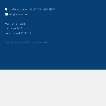
Lindbladsvägen 4B, 447 37 VÅRGÅRDA
info@valeryd.se
KONTORSTIDER:
Vardagar 8-17
Lunchstängt 12.30-13
Copyright © Valeryd AB. All rights reserved.