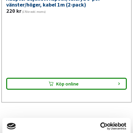
mm,
vänster/höger, kabel 1m (2-pack)
220
kr
M8
(176kr exkl. moms)
mängd
Köp online