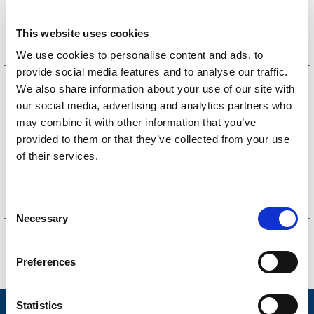
Storsäljare
This website uses cookies
We use cookies to personalise content and ads, to
provide social media features and to analyse our traffic.
3160052
We also share information about your use of our site with
LGF Skylt Självhäftande
our social media, advertising and analytics partners who
238
kr
(190kr exkl. moms)
may combine it with other information that you’ve
provided to them or that they’ve collected from your use
of their services.
Köp online
C
Necessary
o
n
s
Preferences
e
n
t
Statistics