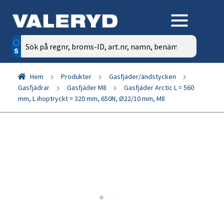
Sök
efter:
Hem
Produkter
Gasfjäder/ändstycken
Gasfjädrar
Gasfjäder M8
Gasfjäder Arctic L = 560
mm, L ihoptryckt = 320 mm, 650N, Ø22/10 mm, M8