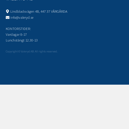
Lindbladsvägen 4B, 447 37 VÅRGÅRDA
info@valeryd.se
KONTORSTIDER:
Vardagar 8-17
Lunchstängt 12.30-13
Copyright © Valeryd AB. All rights reserved.