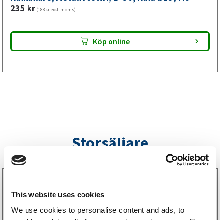
mm,
235
kr
(188kr exkl. moms)
M8
mängd
Köp online
Storsäljare
3160052
LGF Skylt Självhäftande
This website uses cookies
238
kr
(190kr exkl. moms)
We use cookies to personalise content and ads, to