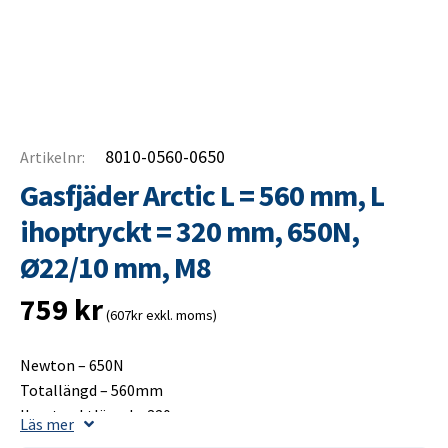
8010-0560-0650
Artikelnr:
Gasfjäder Arctic L = 560 mm, L
ihoptryckt = 320 mm, 650N,
Ø22/10 mm, M8
759
kr
(607kr exkl. moms)
Newton – 650N
Totallängd – 560mm
Ihoptrycktlängd – 320mm
Läs mer
Slaglängd – 250mm