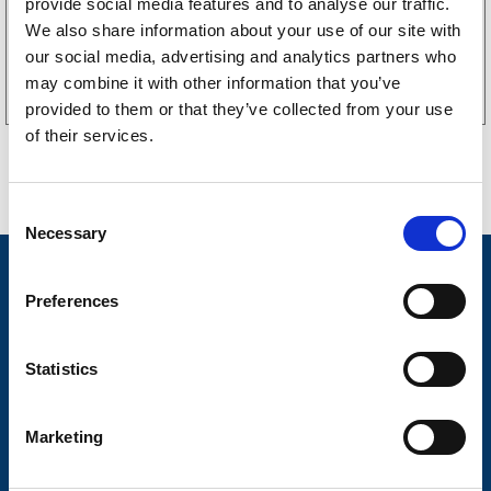
provide social media features and to analyse our traffic.
We also share information about your use of our site with
Köp online
our social media, advertising and analytics partners who
may combine it with other information that you’ve
provided to them or that they’ve collected from your use
of their services.
C
Necessary
o
n
Nyheter
s
Preferences
Släpvagnsfabrikat
e
n
Släpvagnsservice
t
Statistics
S
Våra produkter
e
Marketing
Frågor & Svar
l
e
Butikskoncept