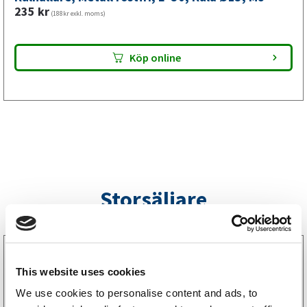
mm,
235
kr
(188kr exkl. moms)
M8
mängd
Köp online
Storsäljare
3160052
LGF Skylt Självhäftande
This website uses cookies
238
kr
(190kr exkl. moms)
We use cookies to personalise content and ads, to