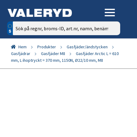
Sök
efter:
Hem
Produkter
Gasfjäder/ändstycken
Gasfjädrar
Gasfjäder M8
Gasfjäder Arctic L = 610
mm, L ihoptryckt = 370 mm, 1150N, Ø22/10 mm, M8