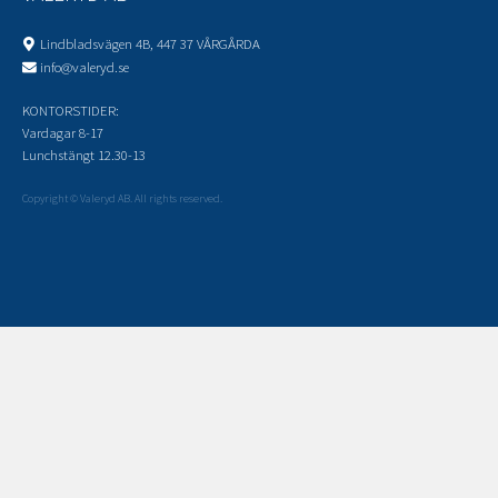
Lindbladsvägen 4B, 447 37 VÅRGÅRDA
info@valeryd.se
KONTORSTIDER:
Vardagar 8-17
Lunchstängt 12.30-13
Copyright © Valeryd AB. All rights reserved.