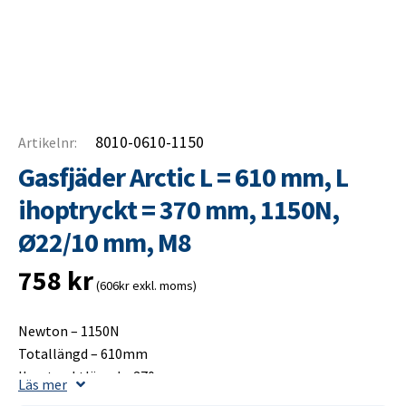
8010-0610-1150
Artikelnr:
Gasfjäder Arctic L = 610 mm, L
ihoptryckt = 370 mm, 1150N,
Ø22/10 mm, M8
758
kr
(606kr exkl. moms)
Newton – 1150N
Totallängd – 610mm
Ihoptrycktlängd – 370mm
Läs mer
Slaglängd – 250mm