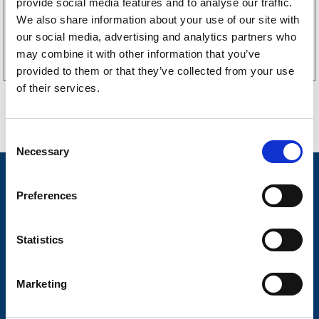
provide social media features and to analyse our traffic.
We also share information about your use of our site with
Köp online
our social media, advertising and analytics partners who
may combine it with other information that you’ve
provided to them or that they’ve collected from your use
of their services.
C
Necessary
o
n
Nyheter
s
Preferences
Släpvagnsfabrikat
e
n
Släpvagnsservice
t
Statistics
S
Våra produkter
e
Marketing
Frågor & Svar
l
e
Butikskoncept