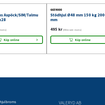
6659000
jus Aspöck/SIM/Talmu
Stödhjul Ø48 mm 150 kg 20
x28
mm
495
kr
. moms)
(396kr exkl. moms)
Köp online
Köp online
 hjulbroms
VALERYD AB