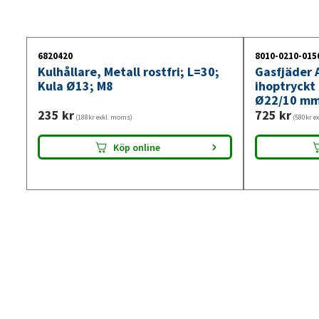
6820420
8010-0210-015
Kulhållare, Metall rostfri; L=30;
Gasfjäder A
Kula Ø13; M8
ihoptryckt
Ø22/10 mm
235
kr
725
kr
(188kr exkl. moms)
(580kr e
Köp online