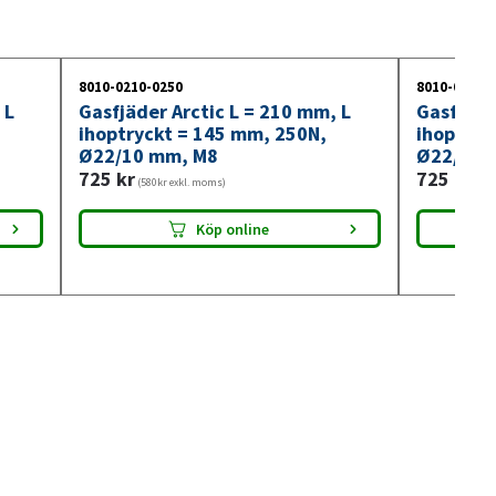
8010-0210-0250
8010-0210-
 L
Gasfjäder Arctic L = 210 mm, L
Gasfjäde
ihoptryckt = 145 mm, 250N,
ihoptryc
Ø22/10 mm, M8
Ø22/10 
725
kr
725
kr
(580kr exkl. moms)
(580
Köp online