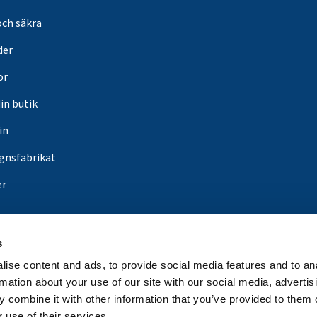
och säkra
der
or
din butik
in
gnsfabrikat
er
s
ise content and ads, to provide social media features and to an
rmation about your use of our site with our social media, advertis
 combine it with other information that you’ve provided to them o
 use of their services.