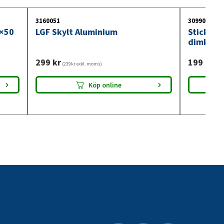
3160051
3099018
0×50
LGF Skylt Aluminium
Stickdos
dimkont
299
kr
199
kr
(239kr exkl. moms)
(159
Köp online