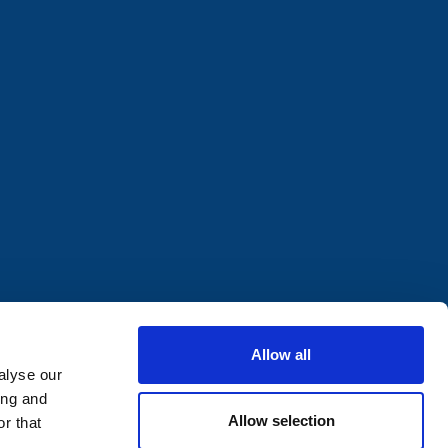
Allow all
alyse our
ing and
Allow selection
r that