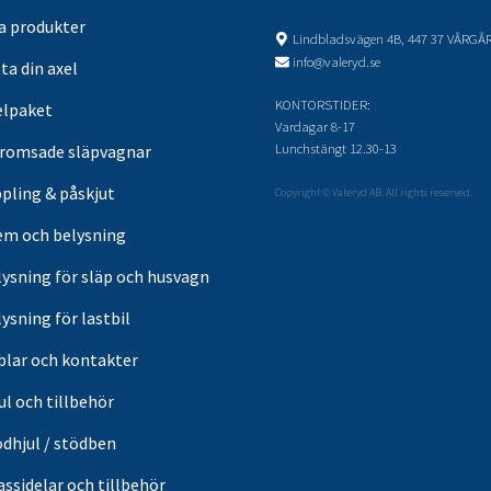
sa produkter
Lindbladsvägen 4B, 447 37 VÅRGÅ
info@valeryd.se
ta din axel
KONTORSTIDER:
elpaket
Vardagar 8-17
Lunchstängt 12.30-13
romsade släpvagnar
pling & påskjut
Copyright © Valeryd AB. All rights reserved.
em och belysning
lysning för släp och husvagn
ysning för lastbil
blar och kontakter
ul och tillbehör
ödhjul / stödben
ssidelar och tillbehör