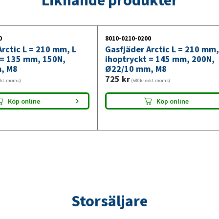
200N,
Ø22/10
mm,
0
8010-0210-0200
M8
rctic L = 210 mm, L
Gasfjäder Arctic L = 210 mm,
mängd
 = 135 mm, 150N,
ihoptryckt = 145 mm, 200N,
, M8
Ø22/10 mm, M8
725
kr
xkl. moms)
(580kr exkl. moms)
Köp online
Köp online
Storsäljare