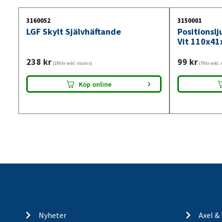
3160052
3150001
LGF Skylt Självhäftande
Positionsl
Vit 110x41
238
kr
99
kr
(190kr exkl. moms)
(79kr exkl
Köp online
Nyheter
Axel &