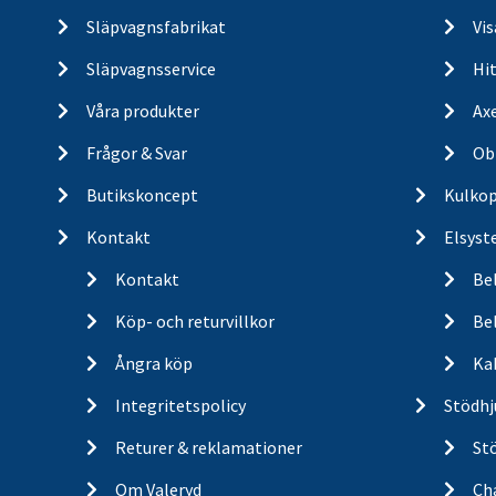
Släpvagnsfabrikat
Vi
Släpvagnsservice
Hit
Våra produkter
Ax
Frågor & Svar
Ob
Butikskoncept
Kulkop
Kontakt
Elsyst
Kontakt
Be
Köp- och returvillkor
Bel
Ångra köp
Ka
Integritetspolicy
Stödhj
Returer & reklamationer
St
Om Valeryd
Cha