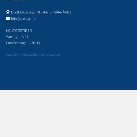
Lindbladsvägen 4B, 447 37 VÅRGÅRDA
info@valeryd.se
KONTORSTIDER:
Vardagar 8-17
Lunchstängt 12.30-13
Copyright © Valeryd AB. All rights reserved.