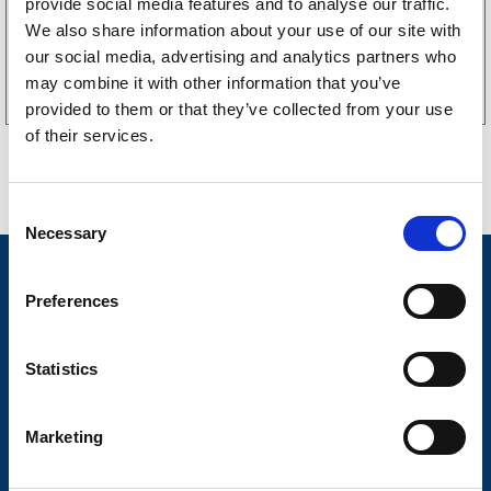
provide social media features and to analyse our traffic.
We also share information about your use of our site with
Köp online
our social media, advertising and analytics partners who
may combine it with other information that you’ve
provided to them or that they’ve collected from your use
of their services.
C
Necessary
o
n
Nyheter
s
Preferences
Släpvagnsfabrikat
e
n
Släpvagnsservice
t
Statistics
S
Våra produkter
e
Marketing
Frågor & Svar
l
e
Butikskoncept