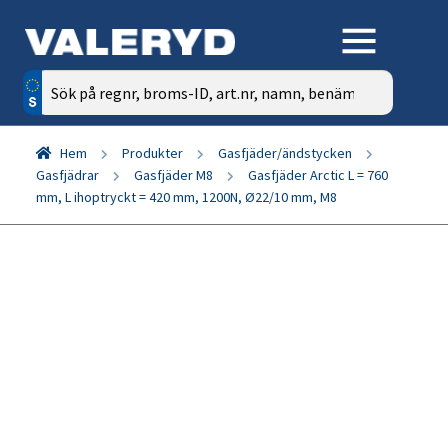
Sök
efter:
Hem
Produkter
Gasfjäder/ändstycken
Gasfjädrar
Gasfjäder M8
Gasfjäder Arctic L = 760
mm, L ihoptryckt = 420 mm, 1200N, Ø22/10 mm, M8