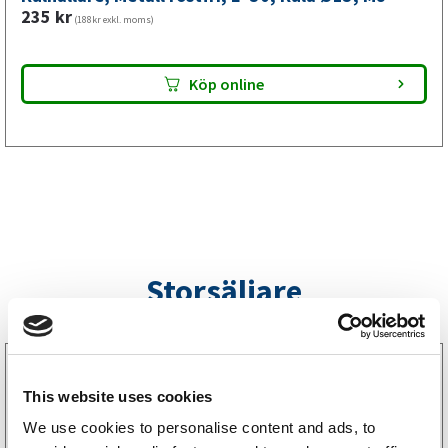
mm,
235
kr
(188kr exkl. moms)
M8
mängd
Köp online
Storsäljare
3160052
LGF Skylt Självhäftande
This website uses cookies
238
kr
(190kr exkl. moms)
We use cookies to personalise content and ads, to