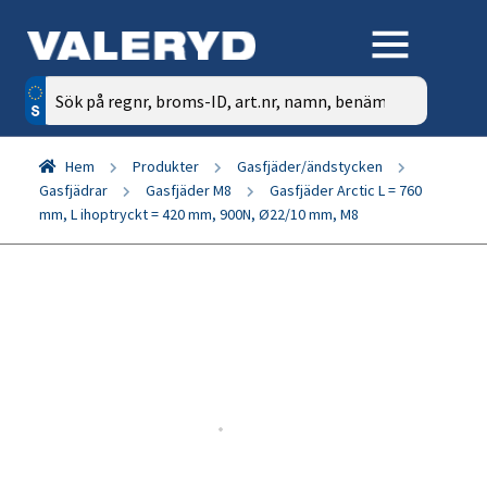
Sök
efter:
Hem
Produkter
Gasfjäder/ändstycken
Gasfjädrar
Gasfjäder M8
Gasfjäder Arctic L = 760
mm, L ihoptryckt = 420 mm, 900N, Ø22/10 mm, M8