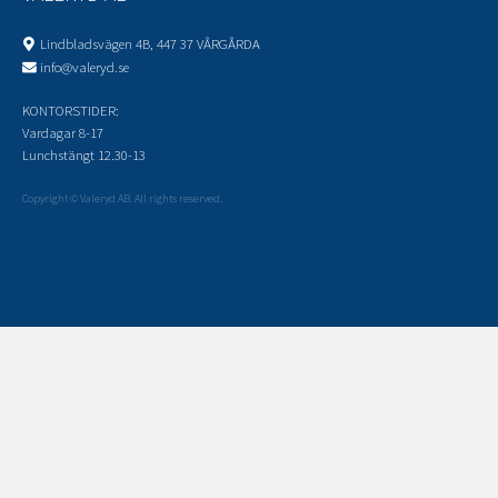
Lindbladsvägen 4B, 447 37 VÅRGÅRDA
info@valeryd.se
KONTORSTIDER:
Vardagar 8-17
Lunchstängt 12.30-13
Copyright © Valeryd AB. All rights reserved.