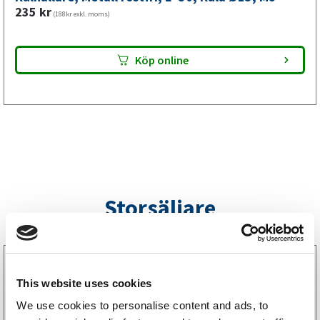
mm,
235
kr
(188kr exkl. moms)
M8
mängd
Köp online
Storsäljare
3160052
LGF Skylt Självhäftande
This website uses cookies
238
kr
(190kr exkl. moms)
We use cookies to personalise content and ads, to