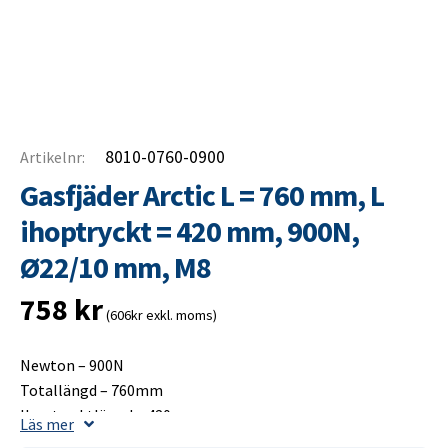
8010-0760-0900
Artikelnr:
Gasfjäder Arctic L = 760 mm, L
ihoptryckt = 420 mm, 900N,
Ø22/10 mm, M8
758
kr
(606kr exkl. moms)
Newton – 900N
Totallängd – 760mm
Ihoptrycktlängd – 420mm
Läs mer
Slaglängd – 350mm