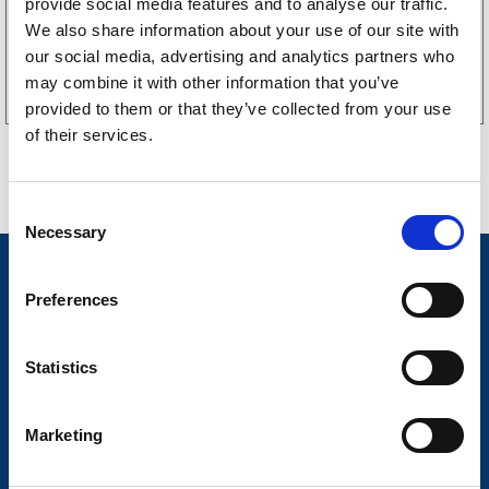
provide social media features and to analyse our traffic.
We also share information about your use of our site with
Köp online
our social media, advertising and analytics partners who
may combine it with other information that you’ve
provided to them or that they’ve collected from your use
of their services.
C
Necessary
o
n
Nyheter
s
Preferences
Släpvagnsfabrikat
e
n
Släpvagnsservice
t
Statistics
S
Våra produkter
e
Marketing
Frågor & Svar
l
e
Butikskoncept