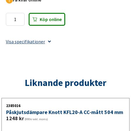
Köp online
Hållare
för
påskjutsdämpare
Visa specifikationer
Knott
KF/KRV
7,5
+
13-
Liknande produkter
20
mängd
2385016
Påskjutsdämpare Knott KFL20-A CC-mått 504 mm
1248
kr
(998kr exkl. moms)