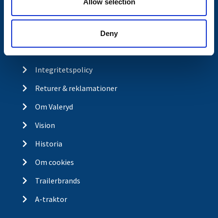
Allow selection
Kontakt
Köp- och returvillkor
Deny
Ångra köp
Integritetspolicy
Returer & reklamationer
Om Valeryd
Vision
Historia
Om cookies
Trailerbrands
A-traktor