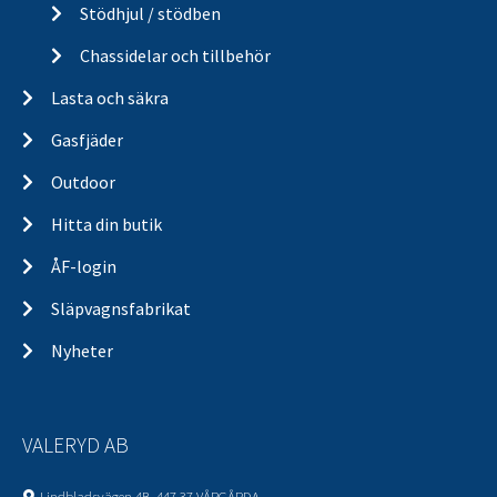
Stödhjul / stödben
Chassidelar och tillbehör
Lasta och säkra
Gasfjäder
Outdoor
Hitta din butik
ÅF-login
Släpvagnsfabrikat
Nyheter
VALERYD AB
Lindbladsvägen 4B, 447 37 VÅRGÅRDA