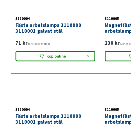
3110004
3110005
Fäste arbetslampa 3110000
Magnetfäs
3110001 galvat stål
arbetslam
71
kr
230
kr
(57kr exkl. moms)
(184kr e
Köp online
3110004
3110005
Fäste arbetslampa 3110000
Magnetfäs
3110001 galvat stål
arbetslam