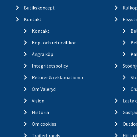
Butikskoncept
Kulkop
Kontakt
Elsyst
Kontakt
Be
Köp- och returvillkor
Bel
Ångra köp
Ka
Integritetspolicy
Stödhj
Returer & reklamationer
St
Om Valeryd
Cha
Vision
Lasta 
Historia
Gasfjä
Om cookies
Outdo
Trailerbrands
Hitta 