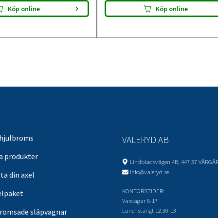
Köp online
Köp online
 hjulbroms
VALERYD AB
sa produkter
Lindbladsvägen 4B, 447 37 VÅRGÅ
info@valeryd.se
ta din axel
KONTORSTIDER:
elpaket
Vardagar 8-17
Lunchstängt 12.30-13
romsade släpvagnar