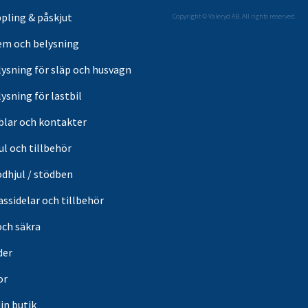
pling & påskjut
Copyright © Valeryd AB. All rights reserved.
em och belysning
lysning för släp och husvagn
ysning för lastbil
blar och kontakter
ul och tillbehör
ödhjul / stödben
ssidelar och tillbehör
och säkra
der
or
din butik