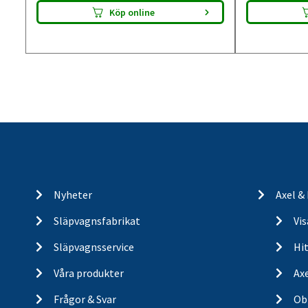
Köp online
Nyheter
Axel &
Släpvagnsfabrikat
Vi
Släpvagnsservice
Hit
Våra produkter
Ax
Frågor & Svar
Ob