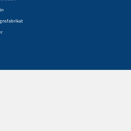
in
gnsfabrikat
er