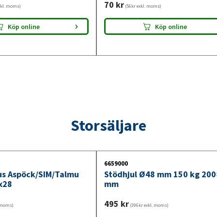
70
kr
xkl. moms)
(56kr exkl. moms)
Köp online
Köp online
Storsäljare
6659000
jus Aspöck/SIM/Talmu
Stödhjul Ø48 mm 150 kg 20
x28
mm
495
kr
. moms)
(396kr exkl. moms)