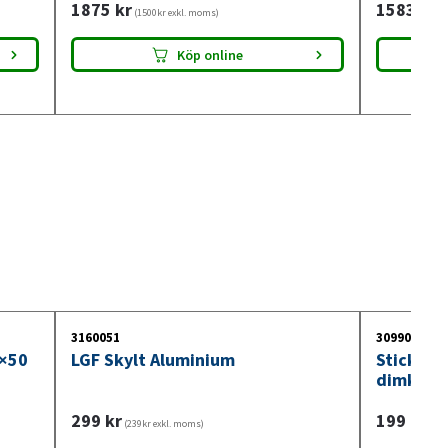
1875
kr
1583
kr
(1500kr exkl. moms)
(1
Köp online
3160051
3099018
0×50
LGF Skylt Aluminium
Stickdos
dimkont
299
kr
199
kr
(239kr exkl. moms)
(159