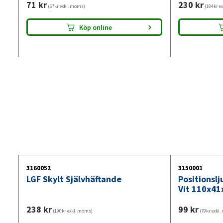
71
kr
230
kr
(57kr exkl. moms)
(184kr e
Köp online
3160052
3150001
LGF Skylt Självhäftande
Positionsl
Vit 110x41
238
kr
99
kr
(190kr exkl. moms)
(79kr exkl