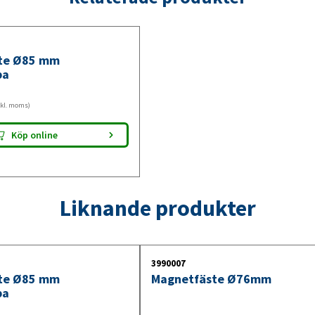
Lampen levereras med 3 meters kabel och cig
Den kompakta aluminiumkroppen är robust o
förhållanden.
te Ø85 mm
Arbetsstrålkastare
pa
Om du behöver pålitlig belysning för dina fo
xkl. moms)
Fristom ett utmärkt val för professionell och
Köp online
Liknande produkter
3990007
te Ø85 mm
Magnetfäste Ø76mm
pa