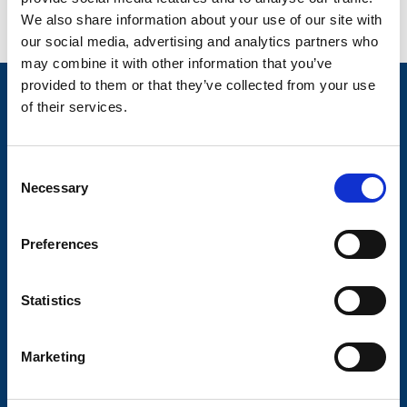
We also share information about your use of our site with
our social media, advertising and analytics partners who
may combine it with other information that you’ve
provided to them or that they’ve collected from your use
Nyheter
of their services.
Släpvagnsfabrikat
Släpvagnsservice
C
Necessary
o
Våra produkter
n
Frågor & Svar
s
Preferences
e
Butikskoncept
n
t
Statistics
Kontakt
S
Kontakt
e
Marketing
l
Köp- och returvillkor
e
Ångra köp