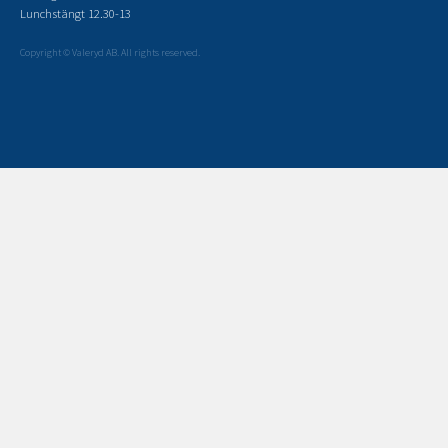
Lunchstängt 12.30-13
Copyright © Valeryd AB. All rights reserved.