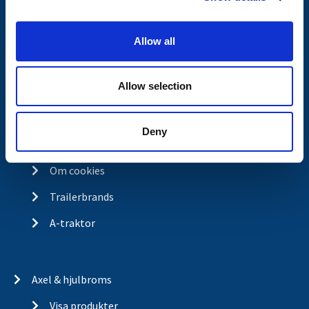
Ångra köp
i
o
Integritetspolicy
Allow all
n
Returer & reklamationer
Allow selection
Om Valeryd
Vision
Deny
Historia
Om cookies
Trailerbrands
A-traktor
Axel & hjulbroms
Visa produkter