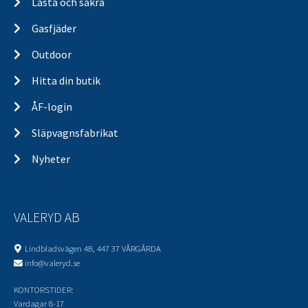
Lasta och säkra
Gasfjäder
Outdoor
Hitta din butik
ÅF-login
Släpvagnsfabrikat
Nyheter
VALERYD AB
Lindbladsvägen 4B, 447 37 VÅRGÅRDA
info@valeryd.se
KONTORSTIDER:
Vardagar 8-17