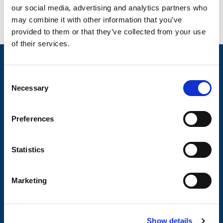
our social media, advertising and analytics partners who
may combine it with other information that you’ve
provided to them or that they’ve collected from your use
of their services.
Nyheter
C
Släpvagnsfabrikat
Necessary
o
Släpvagnsservice
n
s
Våra produkter
Preferences
e
Frågor & Svar
n
t
Statistics
Butikskoncept
S
e
Kontakt
Marketing
l
Kontakt
e
c
Köp- och returvillkor
Show details
t