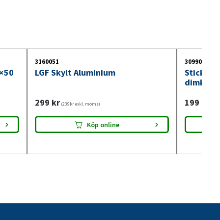
3160051
3099018
0×50
LGF Skylt Aluminium
Stickdos
dimkont
299
kr
199
kr
(239kr exkl. moms)
(159
Köp online