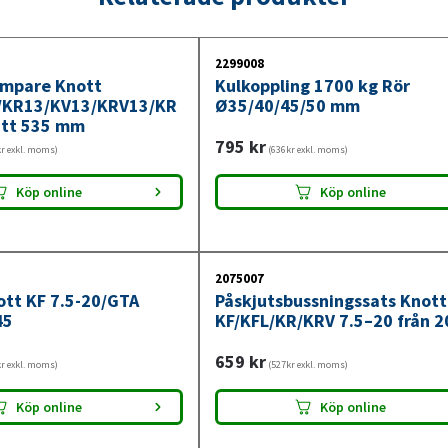
mängd
komponenter kontrolleras regelbundet och sl
släpvagnsbromsen fungerar korrekt.
2299008
ämpare Knott
Kulkoppling 1700 kg Rör
Läs mer om hur påskjutsbromsen fungerar
/KR13/KV13/KRV13/KR
Ø35/40/45/50 mm
ått 535 mm
795
kr
r exkl. moms)
(636kr exkl. moms)
Köp online
Köp online
2075007
ott KF 7.5-20/GTA
Påskjutsbussningssats Knott
45
KF/KFL/KR/KRV 7.5–20 från 2
659
kr
r exkl. moms)
(527kr exkl. moms)
Köp online
Köp online