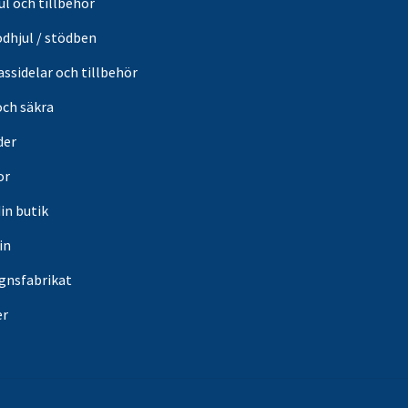
ul och tillbehör
ödhjul / stödben
ssidelar och tillbehör
och säkra
der
or
din butik
in
gnsfabrikat
er