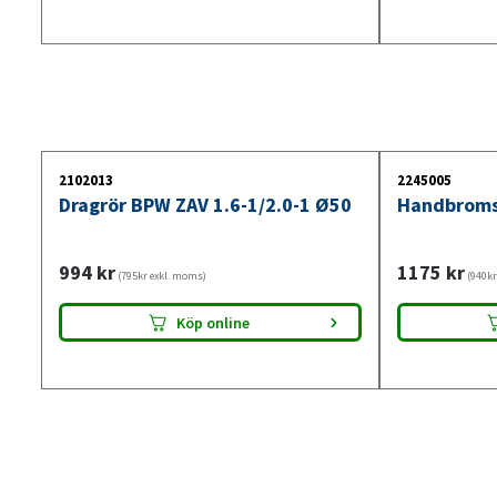
2102013
2245005
Dragrör BPW ZAV 1.6-1/2.0-1 Ø50
Handbroms
994
kr
1175
kr
(795kr exkl. moms)
(940kr
Köp online