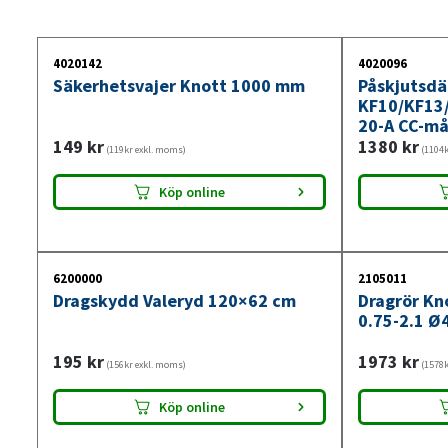
4020142
4020096
Säkerhetsvajer Knott 1000 mm
Påskjutsd
KF10/KF13
20-A CC-m
149
kr
1380
kr
(119kr exkl. moms)
(1104k
Köp online
6200000
2105011
Dragskydd Valeryd 120×62 cm
Dragrör Kn
0.75-2.1 Ø
195
kr
1973
kr
(156kr exkl. moms)
(1578k
Köp online