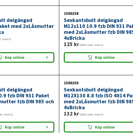
1500158
ult delgängad
Sexkantsbult delgängad
aket med 2xLåsmutter
M12x110 10.9 fzb DIN 931 Pa
ka
med 2xLåsmutter fzb DIN 98
4xBricka
kl. moms)
125
kr
(100kr exkl. moms)
Köp online
Köp online
1500150
ult delgängad
Sexkantsbult delgängad
.9 fzb DIN 931 Paket
M12X130 8.8 fzb ISO 4014 Pa
utter fzb DIN 985 och
med 2xLåsmutter fzb DIN 98
4xBricka
132
kr
xkl. moms)
(106kr exkl. moms)
Köp online
Köp online