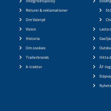
Integritetspolicy
Stödhj
Returer & reklamationer
St
Om Valeryd
Cha
Vision
Lasta 
Historia
Gasfjä
Om cookies
Outdo
Trailerbrands
Hitta 
A-traktor
ÅF-log
Släpva
Nyhet