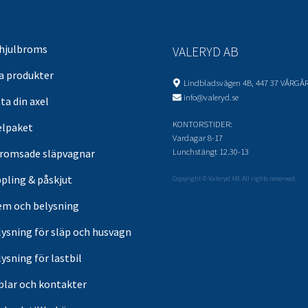
 hjulbroms
VALERYD AB
sa produkter
Lindbladsvägen 4B, 447 37 VÅRGÅ
info@valeryd.se
ta din axel
KONTORSTIDER:
elpaket
Vardagar 8-17
Lunchstängt 12.30-13
romsade släpvagnar
pling & påskjut
Copyright © Valeryd AB. All rights reserved.
em och belysning
lysning för släp och husvagn
ysning för lastbil
blar och kontakter