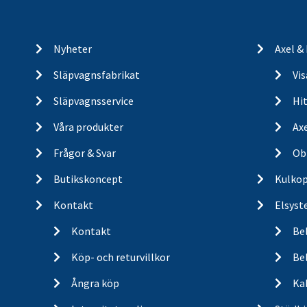
Nyheter
Axel &
Släpvagnsfabrikat
Vi
Släpvagnsservice
Hit
Våra produkter
Ax
Frågor & Svar
Ob
Butikskoncept
Kulkop
Kontakt
Elsyst
Kontakt
Be
Köp- och returvillkor
Bel
Ångra köp
Ka