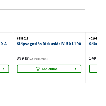
6689013
4020142
20-A
Släpvagnslås Diskuslås B150 L190
Säkerhe
399
kr
149
kr
(319kr exkl. moms)
(119
Köp online