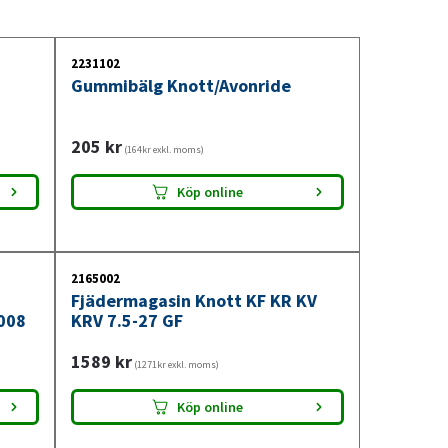
itna delar ersättas för att säkerställa att
2231102
Gummibälg Knott/Avonride
205
kr
(164kr exkl. moms)
Köp online
2165002
Fjädermagasin Knott KF KR KV
008
KRV 7.5-27 GF
1589
kr
(1271kr exkl. moms)
Köp online