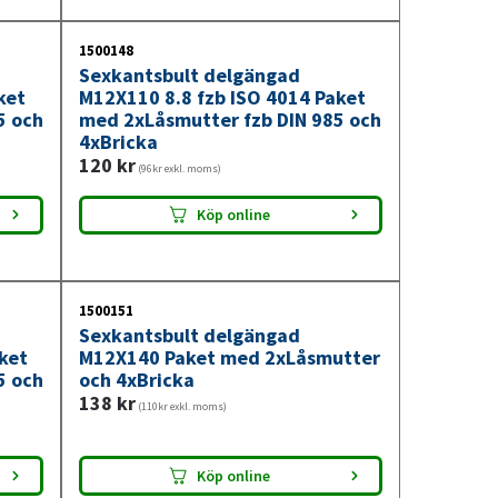
1500148
Sexkantsbult delgängad
ket
M12X110 8.8 fzb ISO 4014 Paket
5 och
med 2xLåsmutter fzb DIN 985 och
4xBricka
120
kr
(96kr exkl. moms)
Köp online
1500151
Sexkantsbult delgängad
ket
M12X140 Paket med 2xLåsmutter
5 och
och 4xBricka
138
kr
(110kr exkl. moms)
Köp online