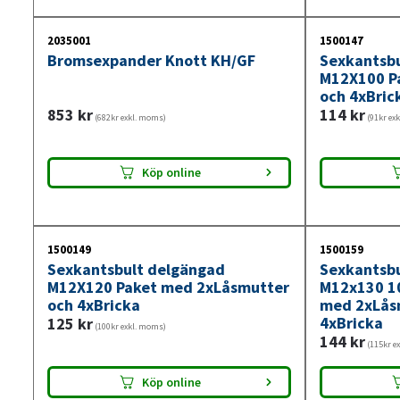
2035001
1500147
Bromsexpander Knott KH/GF
Sexkantsb
M12X100 P
och 4xBric
853
kr
114
kr
(682kr exkl. moms)
(91kr ex
Köp online
1500149
1500159
Sexkantsbult delgängad
Sexkantsb
M12X120 Paket med 2xLåsmutter
M12x130 10
och 4xBricka
med 2xLåsm
4xBricka
125
kr
(100kr exkl. moms)
144
kr
(115kr e
Köp online