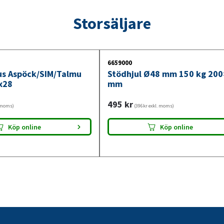
Storsäljare
6659000
jus Aspöck/SIM/Talmu
Stödhjul Ø48 mm 150 kg 20
x28
mm
495
kr
. moms)
(396kr exkl. moms)
Köp online
Köp online