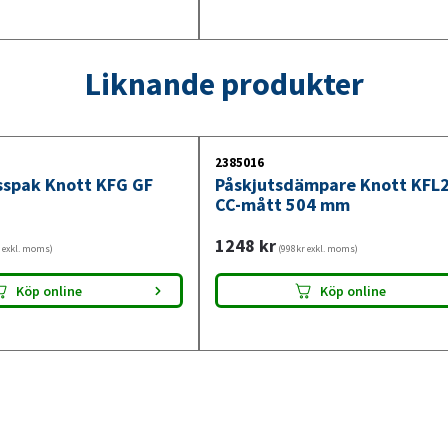
Liknande produkter
2385016
spak Knott KFG GF
Påskjutsdämpare Knott KFL
CC-mått 504 mm
1248
kr
 exkl. moms)
(998kr exkl. moms)
Köp online
Köp online