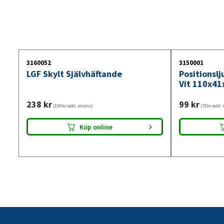
3160052
3150001
LGF Skylt Självhäftande
Positionsl
Vit 110x41
238
kr
99
kr
(190kr exkl. moms)
(79kr exkl
Köp online