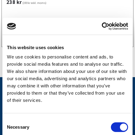
238
kr
(190kr exkl. moms)
Köp online
This website uses cookies
We use cookies to personalise content and ads, to
provide social media features and to analyse our traffic.
We also share information about your use of our site with
our social media, advertising and analytics partners who
may combine it with other information that you’ve
Nyheter
provided to them or that they’ve collected from your use
Släpvagnsfabrikat
of their services.
Släpvagnsservice
C
Våra produkter
Necessary
o
Frågor & Svar