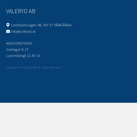
VALERYD AB
Lindbladsvägen 4B, 447 37 VÅRGÅRDA
info@valeryd.se
KONTORSTIDER:
Vardagar 8-17
Lunchstängt 12.30-13
Copyright © Valeryd AB. All rights reserved.