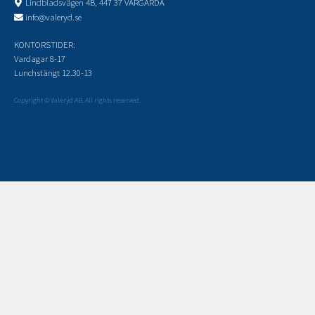
Lindbladsvägen 4B, 447 37 VÅRGÅRDA
info@valeryd.se
KONTORSTIDER:
Vardagar 8-17
Lunchstängt 12.30-13
Copyright © Valeryd AB. All rights reserved.