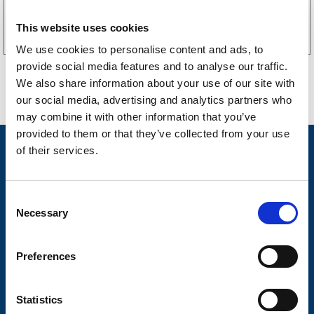
Köp online
This website uses cookies
We use cookies to personalise content and ads, to
provide social media features and to analyse our traffic.
We also share information about your use of our site with
our social media, advertising and analytics partners who
may combine it with other information that you’ve
provided to them or that they’ve collected from your use
Nyheter
of their services.
Släpvagnsfabrikat
C
Släpvagnsservice
Necessary
o
Våra produkter
n
s
Preferences
Frågor & Svar
e
n
Butikskoncept
t
Statistics
Kontakt