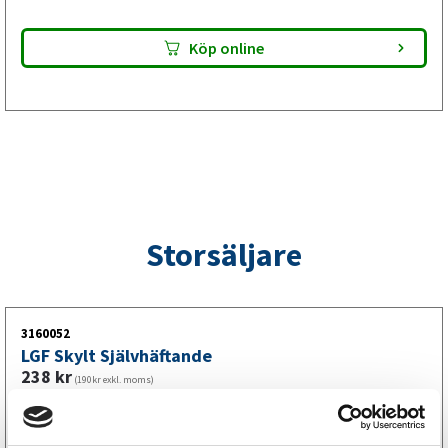
Köp online
Storsäljare
3160052
LGF Skylt Självhäftande
238
kr
(190kr exkl. moms)