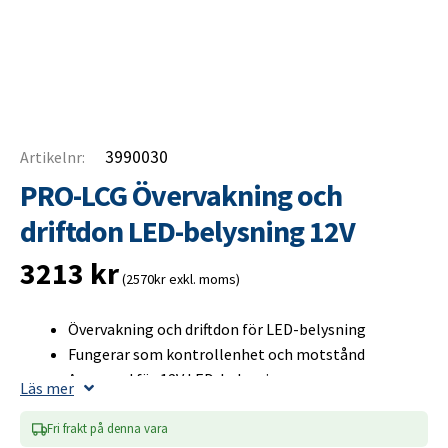
3990030
Artikelnr:
PRO-LCG Övervakning och
driftdon LED-belysning 12V
3213
kr
(2570kr exkl. moms)
Övervakning och driftdon för LED-belysning
Fungerar som kontrollenhet och motstånd
Anpassad för 12V LED-belysning
Läs mer
Förhindrar felmeddelanden och flimmer
Ersätter flera separata motstånd
Fri frakt på denna vara