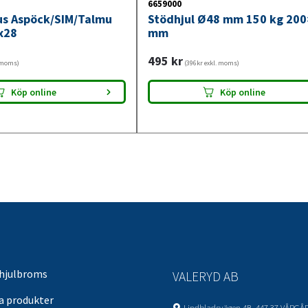
6659000
jus Aspöck/SIM/Talmu
Stödhjul Ø48 mm 150 kg 20
x28
mm
495
kr
. moms)
(396kr exkl. moms)
Köp online
Köp online
 hjulbroms
VALERYD AB
sa produkter
Lindbladsvägen 4B, 447 37 VÅRGÅ