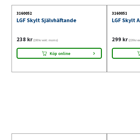
3160052
3160051
LGF Skylt Självhäftande
LGF Skylt 
238
kr
299
kr
(190kr exkl. moms)
(239kr e
Köp online