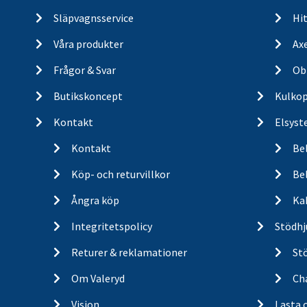
Släpvagnsservice
Hit
Våra produkter
Ax
Frågor & Svar
Ob
Butikskoncept
Kulkop
Kontakt
Elsyst
Kontakt
Be
Köp- och returvillkor
Bel
Ångra köp
Ka
Integritetspolicy
Stödhj
Returer & reklamationer
St
Om Valeryd
Cha
Vision
Lasta 