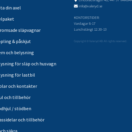
info@valeryd.se
ta din axel
KONTORSTIDER:
elpaket
Vardagar 8-17
Lunchstängt 12.30-13
romsade släpvagnar
pling & påskjut
Copyright © Valeryd AB. All rights reserved.
em och belysning
lysning för släp och husvagn
ysning för lastbil
blar och kontakter
ul och tillbehör
ödhjul / stödben
ssidelar och tillbehör
och säkra