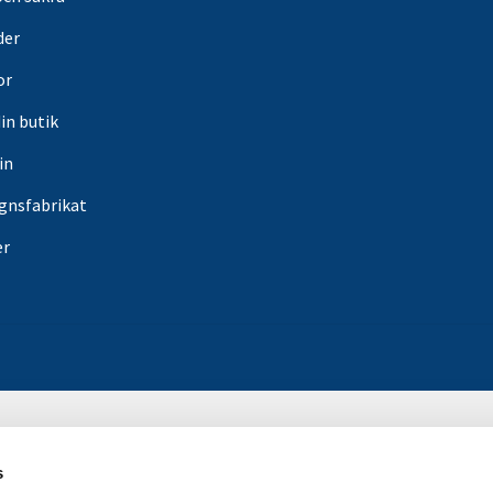
der
or
din butik
in
gnsfabrikat
er
s