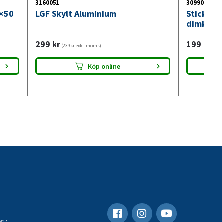
3160051
3099018
0×50
LGF Skylt Aluminium
Stickdos
dimkont
299
kr
199
kr
(239kr exkl. moms)
(159
Köp online
RDA