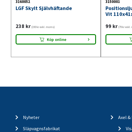
3160052
3150001
LGF Skylt Självhäftande
Positionsl
Vit 110x41
238
kr
99
kr
(190kr exkl. moms)
(79kr exkl
Köp online
Nyheter
Axel &
Släpvagnsfabrikat
Vi