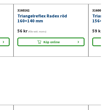
3160162
3160029
Triangelreflex Radex röd
Triangel
160×140 mm
156×13
56
kr
59
kr
(45kr exkl. moms)
(47kr 
Köp online