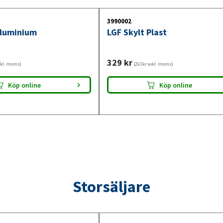
3990002
Aluminium
LGF Skylt Plast
329
kr
xkl. moms)
(263kr exkl. moms)
Köp online
Köp online
Storsäljare