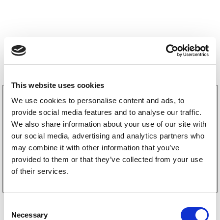
Storsäljare
This website uses cookies
3160052
We use cookies to personalise content and ads, to
LGF Skylt Självhäftande
provide social media features and to analyse our traffic.
238
kr
(190kr exkl. moms)
We also share information about your use of our site with
our social media, advertising and analytics partners who
may combine it with other information that you’ve
provided to them or that they’ve collected from your use
Köp online
of their services.
C
Necessary
o