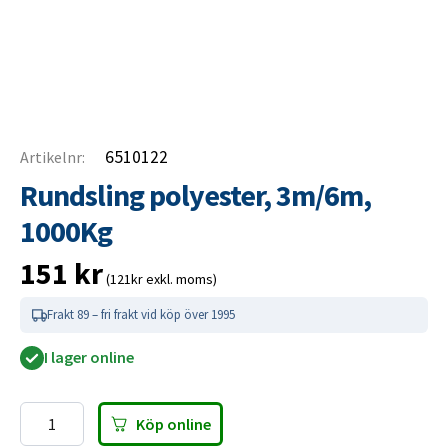
6510122
Artikelnr:
Rundsling polyester, 3m/6m,
1000Kg
151
kr
(121kr exkl. moms)
Frakt 89 – fri frakt vid köp över 1995
I lager online
Köp online
Rundsling