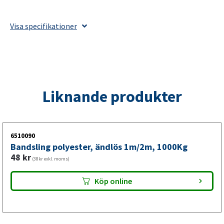
polyester,
3m/6m,
Visa specifikationer
1000Kg
mängd
Liknande produkter
6510090
Bandsling polyester, ändlös 1m/2m, 1000Kg
48
kr
(38kr exkl. moms)
Köp online