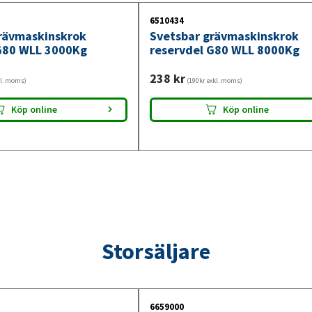
6510434
rävmaskinskrok
Svetsbar grävmaskinskrok
G80 WLL 3000Kg
reservdel G80 WLL 8000Kg
238
kr
kl. moms)
(190kr exkl. moms)
Köp online
Köp online
Storsäljare
6659000