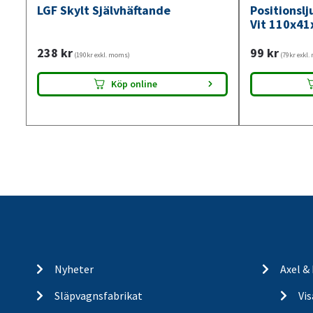
LGF Skylt Självhäftande
Positionsl
Vit 110x41
238
kr
99
kr
(190kr exkl. moms)
(79kr exkl
Köp online
Nyheter
Axel &
Släpvagnsfabrikat
Vi