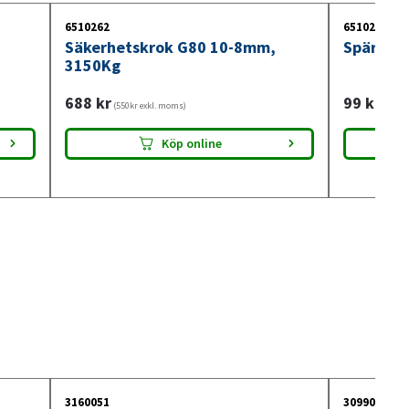
6510262
6510201
Säkerhetskrok G80 10-8mm,
Spärrkr
3150Kg
688
kr
99
kr
(550kr exkl. moms)
(79kr 
Köp online
3160051
3099018