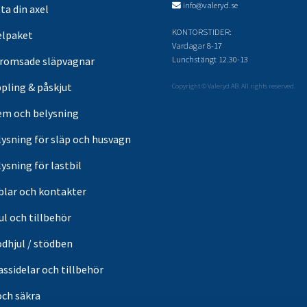
info@valeryd.se
ta din axel
KONTORSTIDER:
elpaket
Vardagar 8-17
Lunchstängt 12.30-13
romsade släpvagnar
pling & påskjut
Copyright © Valeryd AB. All rights reserved.
em och belysning
lysning för släp och husvagn
ysning för lastbil
blar och kontakter
ul och tillbehör
ödhjul / stödben
ssidelar och tillbehör
och säkra