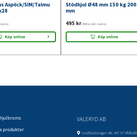
jus Aspöck/SIM/Talmu
Stödhjul Ø48 mm 150 kg 20
x28
mm
495
kr
. moms)
(396kr exkl. moms)
Köp online
Köp online
 hjulbroms
VALERYD AB
sa produkter
Lindbladsvägen 4B, 447 37 VÅRGÅ