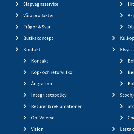
Släpvagnsservice
Hit
Våra produkter
Ax
Frågor & Svar
Ob
Butikskoncept
Kulkop
Kontakt
Elsyst
Kontakt
Be
Köp- och returvillkor
Bel
Ångra köp
Ka
Integritetspolicy
Stödhj
Returer & reklamationer
St
Om Valeryd
Cha
Vision
Lasta 