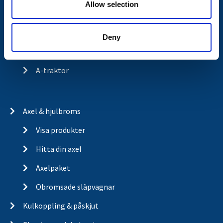
Allow selection
Historia
Om cookies
Deny
Trailerbrands
A-traktor
Axel & hjulbroms
Visa produkter
Hitta din axel
Axelpaket
Obromsade släpvagnar
Kulkoppling & påskjut