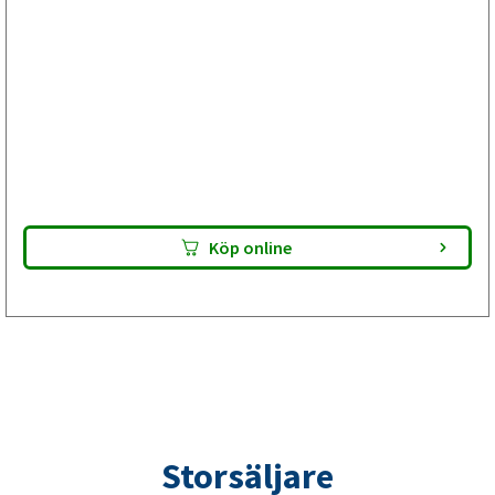
Bromsservice med bromstrummbyte
inför ombesiktning av din släpvagn
Välj Plus om besiktningsprotokollet visar anmärkning på
bromstrumman men bromsskölden är hel. Bromsbackarna
är E-godkända. Lämna paketet till din verkstad – de utför
bromsservicen och gör din släpvagn klar för besiktning.
Kontrollera alltid passform innan montering.
Köp online
Storsäljare