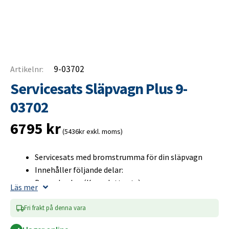
9-03702
Artikelnr:
Servicesats Släpvagn Plus 9-
03702
6795
kr
(5436kr exkl. moms)
Servicesats med bromstrumma för din släpvagn
Innehåller följande delar:
Bromsbackar (Komplett sats)
Läs mer
Bromstrumma (Inklusive hjullager)
Navkåpa
Fri frakt på denna vara
Hjulbult