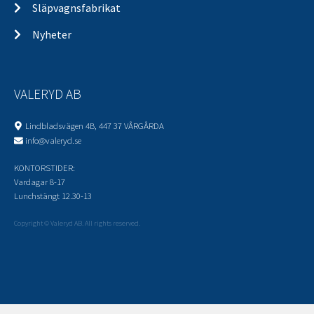
Släpvagnsfabrikat
Nyheter
VALERYD AB
Lindbladsvägen 4B, 447 37 VÅRGÅRDA
info@valeryd.se
KONTORSTIDER:
Vardagar 8-17
Lunchstängt 12.30-13
Copyright © Valeryd AB. All rights reserved.