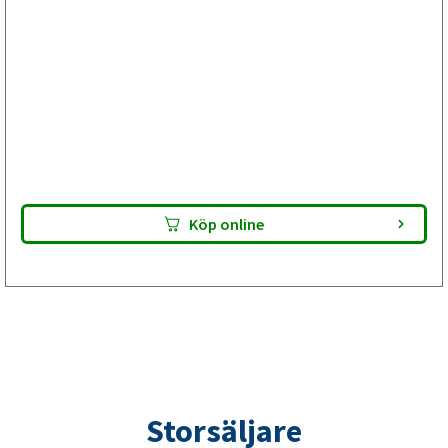
Bromsservice med bromstrummbyte
inför ombesiktning av din släpvagn
Välj Plus om besiktningsprotokollet visar anmärkning på
bromstrumman men bromsskölden är hel. Bromsbackarna
är E-godkända. Lämna paketet till din verkstad – de utför
bromsservicen och gör din släpvagn klar för besiktning.
Kontrollera alltid passform innan montering.
Köp online
Storsäljare