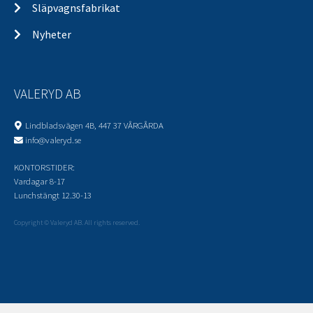
Släpvagnsfabrikat
Nyheter
VALERYD AB
Lindbladsvägen 4B, 447 37 VÅRGÅRDA
info@valeryd.se
KONTORSTIDER:
Vardagar 8-17
Lunchstängt 12.30-13
Copyright © Valeryd AB. All rights reserved.