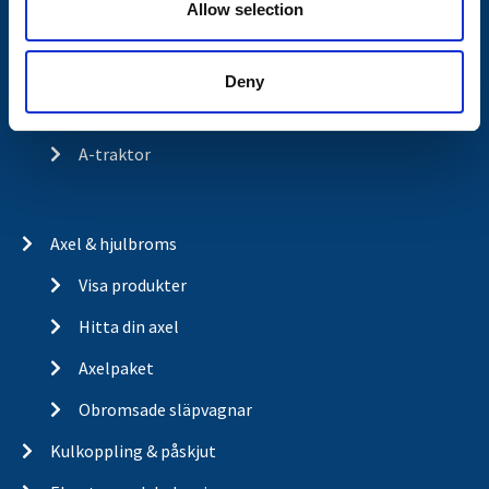
Allow selection
Historia
Om cookies
Deny
Trailerbrands
A-traktor
Axel & hjulbroms
Visa produkter
Hitta din axel
Axelpaket
Obromsade släpvagnar
Kulkoppling & påskjut