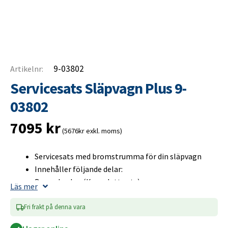
9-03802
Artikelnr:
Servicesats Släpvagn Plus 9-
03802
7095
kr
(5676kr exkl. moms)
Servicesats med bromstrumma för din släpvagn
Innehåller följande delar:
Bromsbackar (Komplett sats)
Läs mer
Bromstrumma (Inklusive hjullager)
Navkåpa
Fri frakt på denna vara
Hjulbult