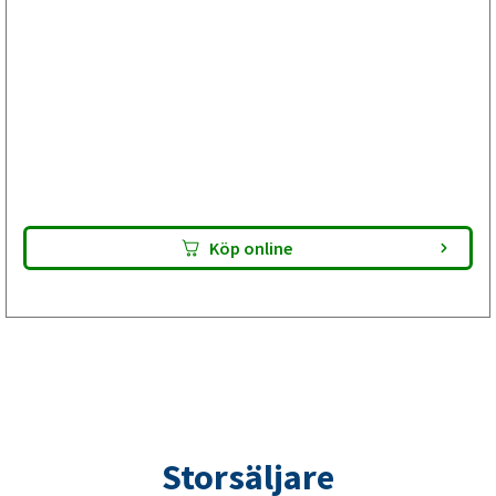
Bromsservice med bromstrummbyte
inför ombesiktning av din släpvagn
Välj Plus om besiktningsprotokollet visar anmärkning på
bromstrumman men bromsskölden är hel. Bromsbackarna
är E-godkända. Lämna paketet till din verkstad – de utför
bromsservicen och gör din släpvagn klar för besiktning.
Kontrollera alltid passform innan montering.
Köp online
Storsäljare