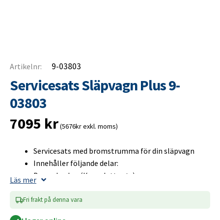
9-03803
Artikelnr:
Servicesats Släpvagn Plus 9-
03803
7095
kr
(5676kr exkl. moms)
Servicesats med bromstrumma för din släpvagn
Innehåller följande delar:
Bromsbackar (Komplett sats)
Läs mer
Bromstrumma (Inklusive hjullager)
Navkåpa
Fri frakt på denna vara
Hjulbult