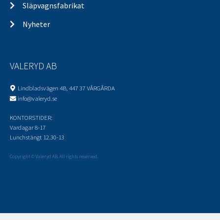
Släpvagnsfabrikat
Nyheter
VALERYD AB
Lindbladsvägen 4B, 447 37 VÅRGÅRDA
info@valeryd.se
KONTORSTIDER:
Vardagar 8-17
Lunchstängt 12.30-13
Copyright © Valeryd AB. All rights reserved.