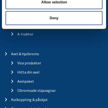
Allow selection
Historia
Om cookies
Deny
Trailerbrands
A-traktor
Axel & hjulbroms
Visa produkter
Hitta din axel
Axelpaket
Obromsade släpvagnar
Kulkoppling & påskjut