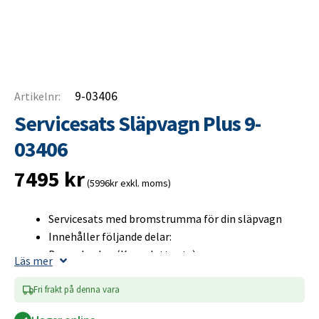
9-03406
Artikelnr:
Servicesats Släpvagn Plus 9-
03406
7495
kr
(5996kr exkl. moms)
Servicesats med bromstrumma för din släpvagn
Innehåller följande delar:
Bromsbackar (Komplett sats)
Läs mer
Bromstrumma (Inklusive hjullager)
Navkåpa
Fri frakt på denna vara
Hjulbult