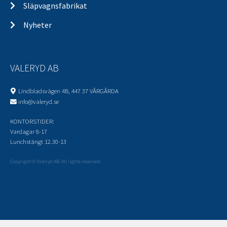
Släpvagnsfabrikat
Nyheter
VALERYD AB
Lindbladsvägen 4B, 447 37 VÅRGÅRDA
info@valeryd.se
KONTORSTIDER:
Vardagar 8-17
Lunchstängt 12.30-13
Copyright © Valeryd AB. All rights reserved.