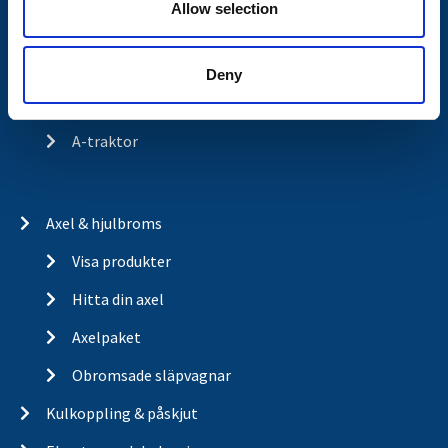
Allow selection
Historia
Om cookies
Deny
Trailerbrands
A-traktor
Axel & hjulbroms
Visa produkter
Hitta din axel
Axelpaket
Obromsade släpvagnar
Kulkoppling & påskjut