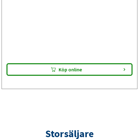
Bromsservice med bromstrummbyte
inför ombesiktning av din släpvagn
Välj Plus om besiktningsprotokollet visar anmärkning på
bromstrumman men bromsskölden är hel. Bromsbackarna
är E-godkända. Lämna paketet till din verkstad – de utför
bromsservicen och gör din släpvagn klar för besiktning.
Kontrollera alltid passform innan montering.
Köp online
Storsäljare