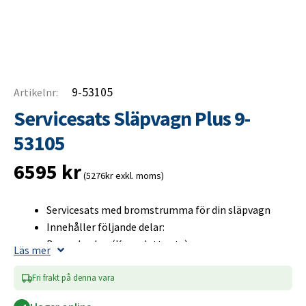
9-53105
Artikelnr:
Servicesats Släpvagn Plus 9-
53105
6595
kr
(5276kr exkl. moms)
Servicesats med bromstrumma för din släpvagn
Innehåller följande delar:
Bromsbackar (Komplett sats)
Läs mer
Bromstrumma (Inklusive hjullager)
Navkåpa
Fri frakt på denna vara
Hjulbult