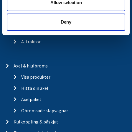
Allow selection
Historia
Om cookies
Deny
Trailerbrands
A-traktor
Axel & hjulbroms
Visa produkter
Hitta din axel
Axelpaket
Obromsade släpvagnar
Kulkoppling & påskjut