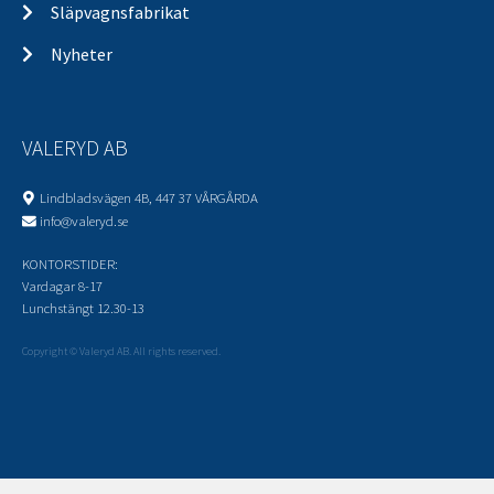
Släpvagnsfabrikat
Nyheter
VALERYD AB
Lindbladsvägen 4B, 447 37 VÅRGÅRDA
info@valeryd.se
KONTORSTIDER:
Vardagar 8-17
Lunchstängt 12.30-13
Copyright © Valeryd AB. All rights reserved.