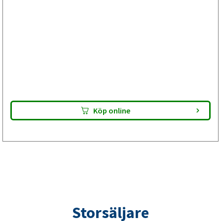
Bromsservice med bromstrummbyte
inför ombesiktning av din släpvagn
Välj Plus om besiktningsprotokollet visar anmärkning på
bromstrumman men bromsskölden är hel. Bromsbackarna
är E-godkända. Lämna paketet till din verkstad – de utför
bromsservicen och gör din släpvagn klar för besiktning.
Kontrollera alltid passform innan montering.
Köp online
Storsäljare