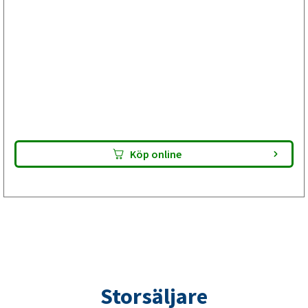
Bromsservice med bromstrummbyte
inför ombesiktning av din släpvagn
Välj Plus om besiktningsprotokollet visar anmärkning på
bromstrumman men bromsskölden är hel. Bromsbackarna
är E-godkända. Lämna paketet till din verkstad – de utför
bromsservicen och gör din släpvagn klar för besiktning.
Kontrollera alltid passform innan montering.
Köp online
Storsäljare