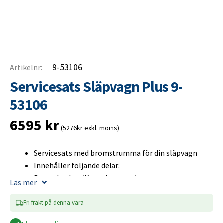
9-53106
Artikelnr:
Servicesats Släpvagn Plus 9-
53106
6595
kr
(5276kr exkl. moms)
Servicesats med bromstrumma för din släpvagn
Innehåller följande delar:
Bromsbackar (Komplett sats)
Läs mer
Bromstrumma (Inklusive hjullager)
Navkåpa
Fri frakt på denna vara
Hjulbult