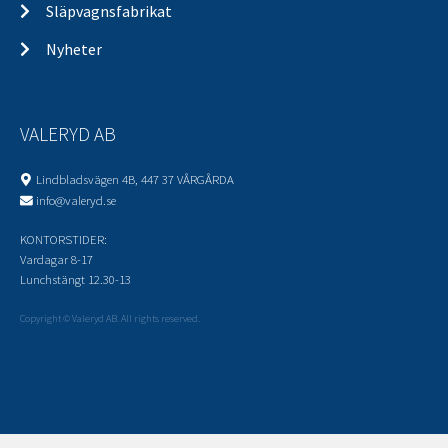
Släpvagnsfabrikat
Nyheter
VALERYD AB
Lindbladsvägen 4B, 447 37 VÅRGÅRDA
info@valeryd.se
KONTORSTIDER:
Vardagar 8-17
Lunchstängt 12.30-13
Copyright © Valeryd AB. All rights reserved.