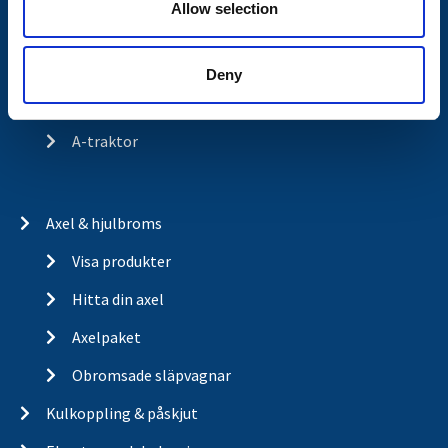
Allow selection
Historia
Om cookies
Deny
Trailerbrands
A-traktor
Axel & hjulbroms
Visa produkter
Hitta din axel
Axelpaket
Obromsade släpvagnar
Kulkoppling & påskjut