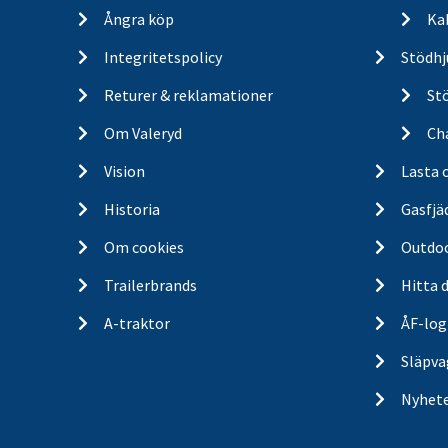
Ångra köp
Ka
Integritetspolicy
Stödhj
Returer & reklamationer
St
Om Valeryd
Cha
Vision
Lasta 
Historia
Gasfjä
Om cookies
Outdo
Trailerbrands
Hitta 
A-traktor
ÅF-log
Släpva
Nyhet