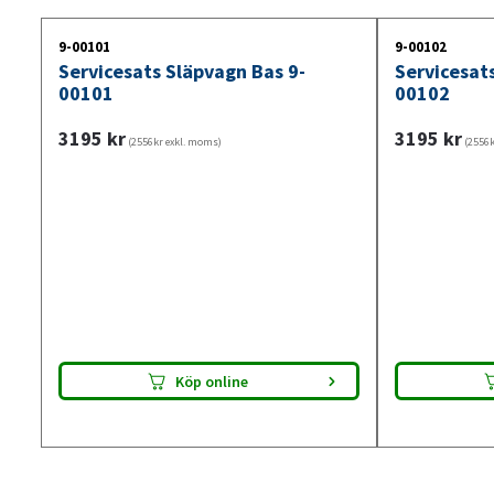
9-00101
9-00102
Servicesats Släpvagn Bas 9-
Servicesat
00101
00102
3195
kr
3195
kr
(2556kr exkl. moms)
(2556k
Köp online