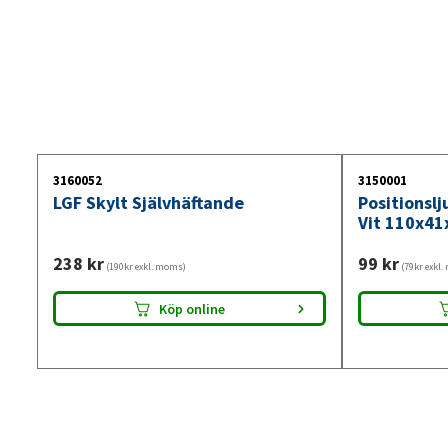
3160052
3150001
LGF Skylt Självhäftande
Positionsl
Vit 110x41
238
kr
99
kr
(190kr exkl. moms)
(79kr exkl
Köp online