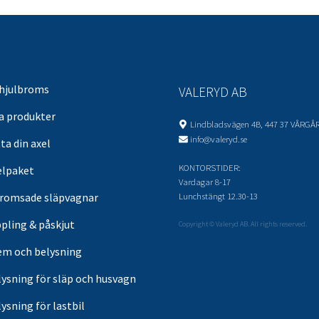
 hjulbroms
VALERYD AB
sa produkter
Lindbladsvägen 4B, 447 37 VÅRGÅ
info@valeryd.se
ta din axel
KONTORSTIDER:
elpaket
Vardagar 8-17
Lunchstängt 12.30-13
romsade släpvagnar
pling & påskjut
Copyright © Valeryd AB. All rights reserved.
em och belysning
lysning för släp och husvagn
ysning för lastbil