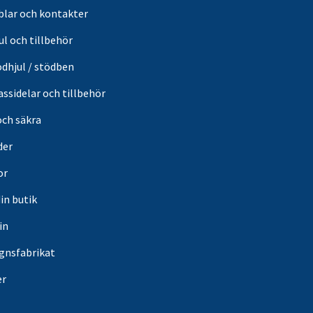
blar och kontakter
ul och tillbehör
ödhjul / stödben
ssidelar och tillbehör
och säkra
der
or
din butik
in
gnsfabrikat
er