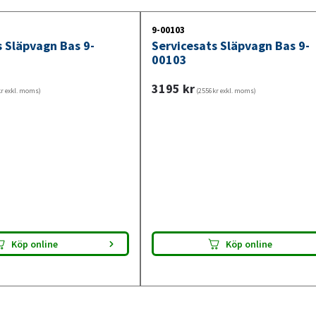
släpvagn klar för besiktning. Kontrollera a
9-00103
s Släpvagn Bas 9-
Servicesats Släpvagn Bas 9-
00103
3195
kr
r exkl. moms)
(2556kr exkl. moms)
Köp online
Köp online