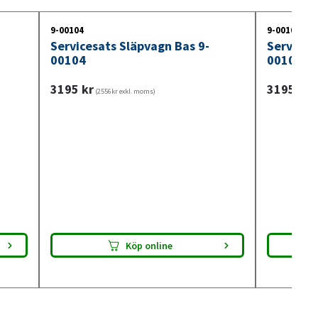
lltid passform innan montering.
9-00104
9-00105
Servicesats Släpvagn Bas 9-
Services
00104
00105
3195
kr
3195
kr
(2556kr exkl. moms)
(2
Köp online