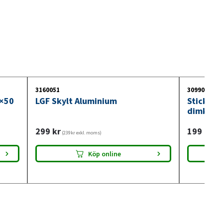
3160051
3099018
0×50
LGF Skylt Aluminium
Stickdos
dimkont
299
kr
199
kr
(239kr exkl. moms)
(159
Köp online