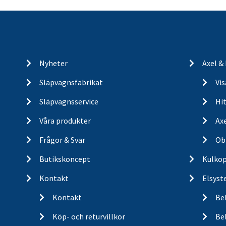
Nyheter
Axel &
Släpvagnsfabrikat
Vi
Släpvagnsservice
Hit
Våra produkter
Ax
Frågor & Svar
Ob
Butikskoncept
Kulkop
Kontakt
Elsyst
Kontakt
Be
Köp- och returvillkor
Bel