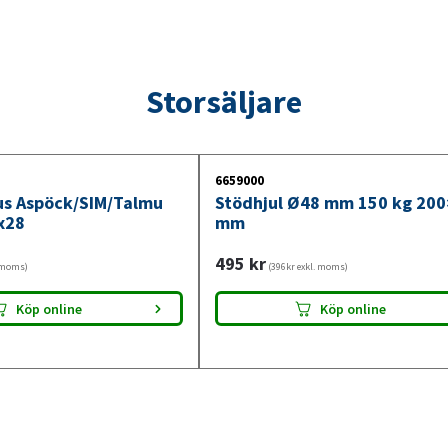
Storsäljare
6659000
jus Aspöck/SIM/Talmu
Stödhjul Ø48 mm 150 kg 20
x28
mm
495
kr
. moms)
(396kr exkl. moms)
Köp online
Köp online