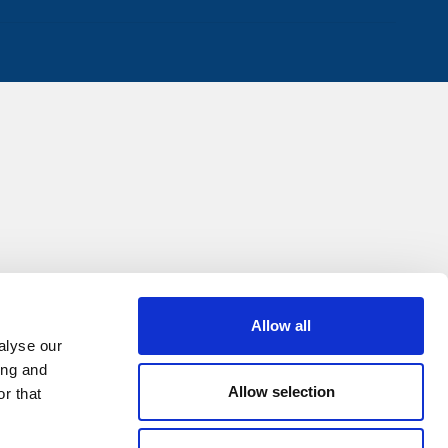
Allow all
alyse our
ing and
Allow selection
r that