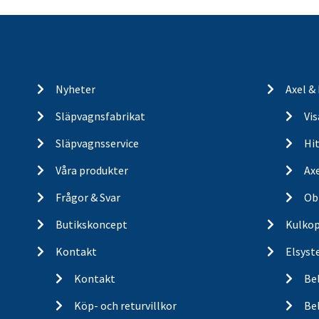
Nyheter
Axel &
Släpvagnsfabrikat
Vi
Släpvagnsservice
Hit
Våra produkter
Ax
Frågor & Svar
Ob
Butikskoncept
Kulkop
Kontakt
Elsyst
Kontakt
Be
Köp- och returvillkor
Bel