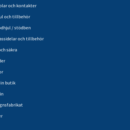
blar och kontakter
ul och tillbehör
ödhjul / stödben
ssidelar och tillbehör
och säkra
der
or
din butik
in
gnsfabrikat
er