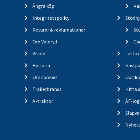
Ångra köp
Ka
Integritetspolicy
Stödhj
Returer & reklamationer
St
Om Valeryd
Cha
Vision
Lasta 
Historia
Gasfjä
Om cookies
Outdo
Trailerbrands
Hitta 
A-traktor
ÅF-log
Släpva
Nyhet