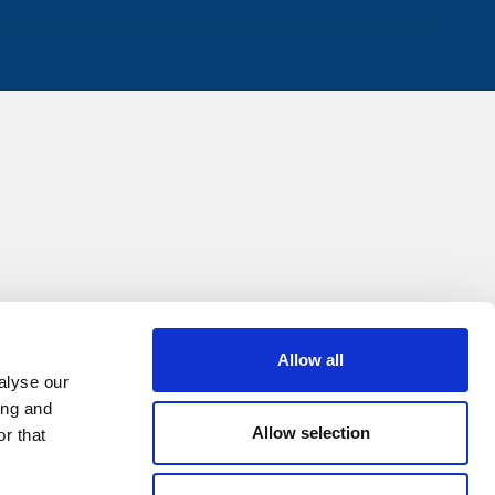
Allow all
alyse our
ing and
Allow selection
r that