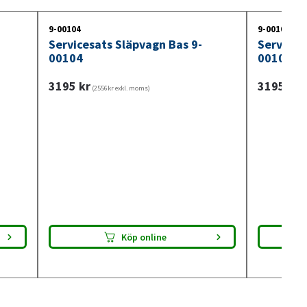
lltid passform innan montering.
9-00104
9-00105
Servicesats Släpvagn Bas 9-
Services
00104
00105
3195
kr
3195
kr
(2556kr exkl. moms)
(2
Köp online