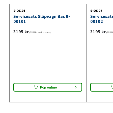
9-00101
9-00102
Servicesats Släpvagn Bas 9-
Servicesat
00101
00102
3195
kr
3195
kr
(2556kr exkl. moms)
(2556k
Köp online