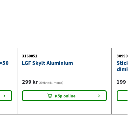
3160051
3099018
0×50
LGF Skylt Aluminium
Stickdos
dimkont
299
kr
199
kr
(239kr exkl. moms)
(159
Köp online