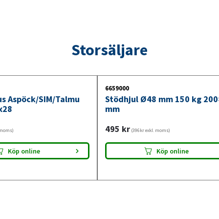
Storsäljare
6659000
jus Aspöck/SIM/Talmu
Stödhjul Ø48 mm 150 kg 20
x28
mm
495
kr
. moms)
(396kr exkl. moms)
Köp online
Köp online