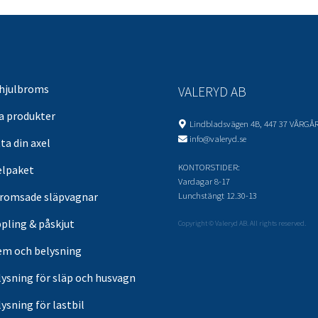
 hjulbroms
VALERYD AB
sa produkter
Lindbladsvägen 4B, 447 37 VÅRGÅ
info@valeryd.se
ta din axel
KONTORSTIDER:
elpaket
Vardagar 8-17
Lunchstängt 12.30-13
romsade släpvagnar
pling & påskjut
Copyright © Valeryd AB. All rights reserved.
em och belysning
lysning för släp och husvagn
ysning för lastbil