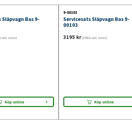
släpvagn klar för besiktning. Kontrollera a
9-00103
s Släpvagn Bas 9-
Servicesats Släpvagn Bas 9-
00103
3195
kr
r exkl. moms)
(2556kr exkl. moms)
Köp online
Köp online