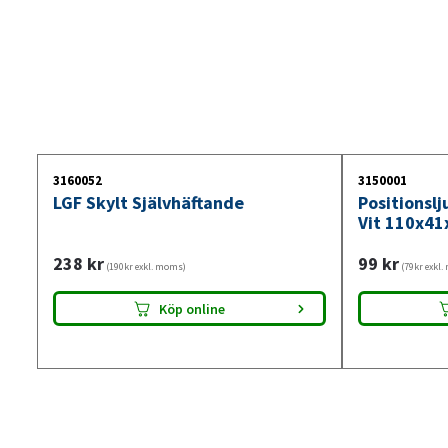
3160052
3150001
LGF Skylt Självhäftande
Positionsl
Vit 110x41
238
kr
99
kr
(190kr exkl. moms)
(79kr exkl
Köp online