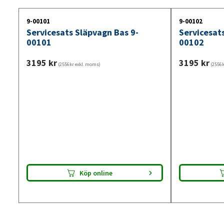
9-00101
9-00102
Servicesats Släpvagn Bas 9-
Servicesat
00101
00102
3195
kr
3195
kr
(2556kr exkl. moms)
(2556k
Köp online