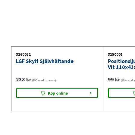
3160052
3150001
LGF Skylt Självhäftande
Positionsl
Vit 110x41
238
kr
99
kr
(190kr exkl. moms)
(79kr exkl
Köp online