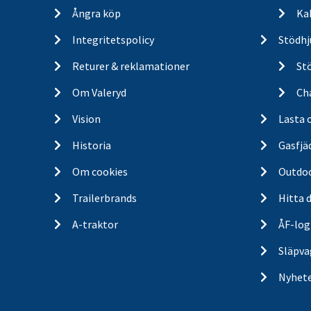
Ångra köp
Ka
Integritetspolicy
Stödhj
Returer & reklamationer
St
Om Valeryd
Cha
Vision
Lasta 
Historia
Gasfjä
Om cookies
Outdo
Trailerbrands
Hitta 
A-traktor
ÅF-log
Släpva
Nyhet