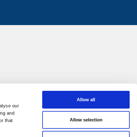
Allow all
alyse our
ing and
Allow selection
r that