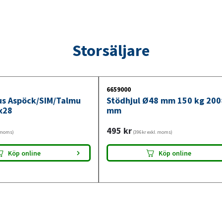
Storsäljare
6659000
jus Aspöck/SIM/Talmu
Stödhjul Ø48 mm 150 kg 20
x28
mm
495
kr
. moms)
(396kr exkl. moms)
Köp online
Köp online