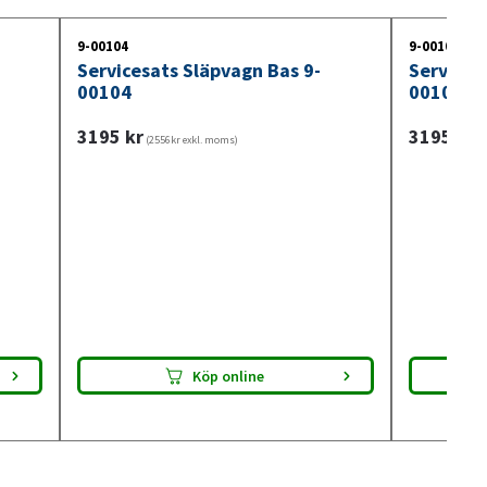
lltid passform innan montering.
9-00104
9-00105
Servicesats Släpvagn Bas 9-
Services
00104
00105
3195
kr
3195
kr
(2556kr exkl. moms)
(2
Köp online