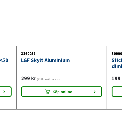
3160051
3099018
0×50
LGF Skylt Aluminium
Stickdos
dimkont
299
kr
199
kr
(239kr exkl. moms)
(159
Köp online