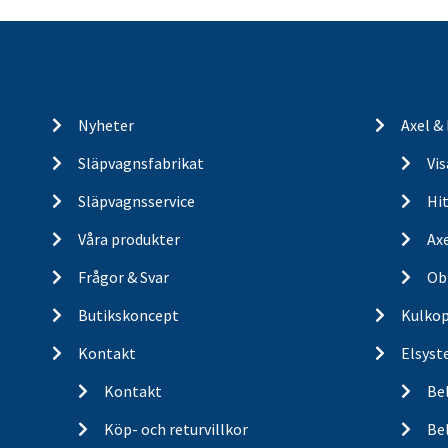
Nyheter
Axel &
Släpvagnsfabrikat
Vi
Släpvagnsservice
Hit
Våra produkter
Ax
Frågor & Svar
Ob
Butikskoncept
Kulkop
Kontakt
Elsyst
Kontakt
Be
Köp- och returvillkor
Bel