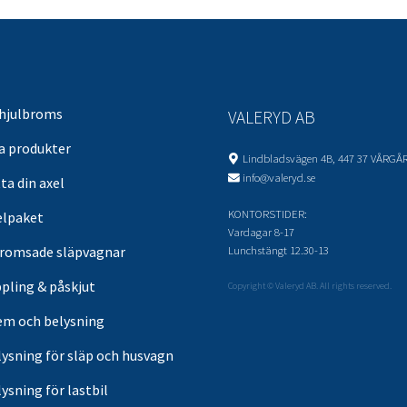
 hjulbroms
VALERYD AB
sa produkter
Lindbladsvägen 4B, 447 37 VÅRGÅ
info@valeryd.se
ta din axel
KONTORSTIDER:
elpaket
Vardagar 8-17
Lunchstängt 12.30-13
romsade släpvagnar
pling & påskjut
Copyright © Valeryd AB. All rights reserved.
em och belysning
lysning för släp och husvagn
ysning för lastbil