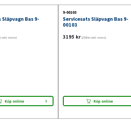
släpvagn klar för besiktning. Kontrollera a
9-00103
s Släpvagn Bas 9-
Servicesats Släpvagn Bas 9-
00103
3195
kr
r exkl. moms)
(2556kr exkl. moms)
Köp online
Köp online