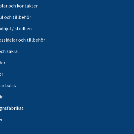
blar och kontakter
ul och tillbehör
ödhjul / stödben
ssidelar och tillbehör
och säkra
der
or
din butik
in
gnsfabrikat
er