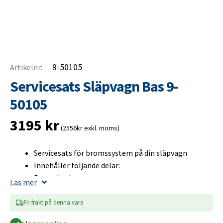
9-50105
Artikelnr:
Servicesats Släpvagn Bas 9-
50105
3195
kr
(2556kr exkl. moms)
Servicesats för bromssystem på din släpvagn
Innehåller följande delar:
Bromsbackar
Läs mer
Hjullager
Bromsvajer
Fri frakt på denna vara
Bromsstång