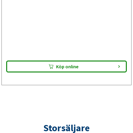
För dig som vill åtgärda en 2:a inför ombesiktning utan att
själv behöva meka. Bromsbackarna är E-godkända. Ta med
paketet till din lokala verkstad – de utför bromsservicen
och gör din släpvagn klar för besiktning. Kontrollera alltid
passform innan montering.
Köp online
Storsäljare