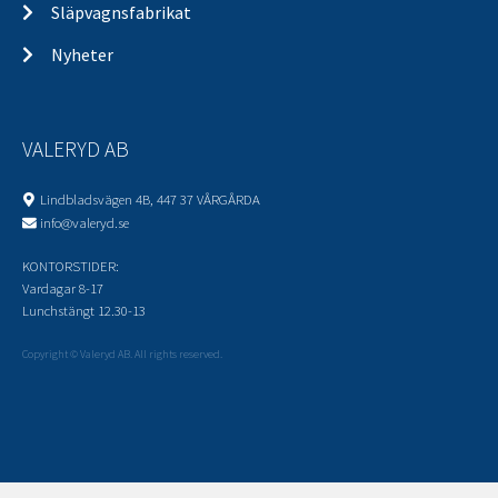
Släpvagnsfabrikat
Nyheter
VALERYD AB
Lindbladsvägen 4B, 447 37 VÅRGÅRDA
info@valeryd.se
KONTORSTIDER:
Vardagar 8-17
Lunchstängt 12.30-13
Copyright © Valeryd AB. All rights reserved.