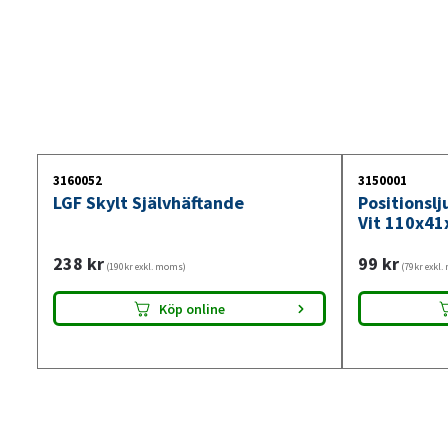
3160052
3150001
LGF Skylt Självhäftande
Positionsl
Vit 110x41
238
kr
99
kr
(190kr exkl. moms)
(79kr exkl
Köp online