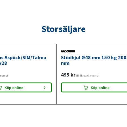
Storsäljare
6659000
jus Aspöck/SIM/Talmu
Stödhjul Ø48 mm 150 kg 20
x28
mm
495
kr
. moms)
(396kr exkl. moms)
Köp online
Köp online