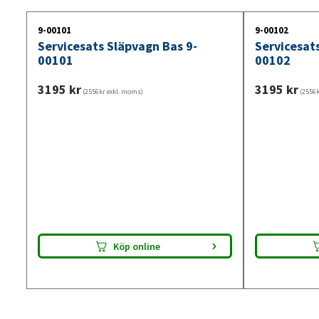
9-00101
9-00102
Servicesats Släpvagn Bas 9-
Servicesat
00101
00102
3195
kr
3195
kr
(2556kr exkl. moms)
(2556k
Köp online