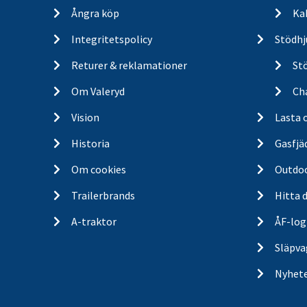
Ångra köp
Ka
Integritetspolicy
Stödhj
Returer & reklamationer
St
Om Valeryd
Cha
Vision
Lasta 
Historia
Gasfjä
Om cookies
Outdo
Trailerbrands
Hitta 
A-traktor
ÅF-log
Släpva
Nyhet