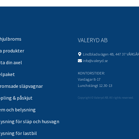
 hjulbroms
VALERYD AB
sa produkter
Lindbladsvägen 4B, 447 37 VÅRGÅ
info@valeryd.se
ta din axel
KONTORSTIDER:
elpaket
Vardagar 8-17
Lunchstängt 12.30-13
romsade släpvagnar
pling & påskjut
Copyright © Valeryd AB. All rights reserved.
em och belysning
lysning för släp och husvagn
ysning för lastbil