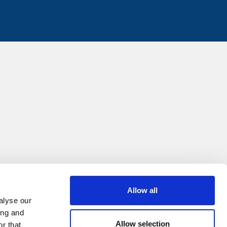
Allow all
alyse our
ing and
Allow selection
r that