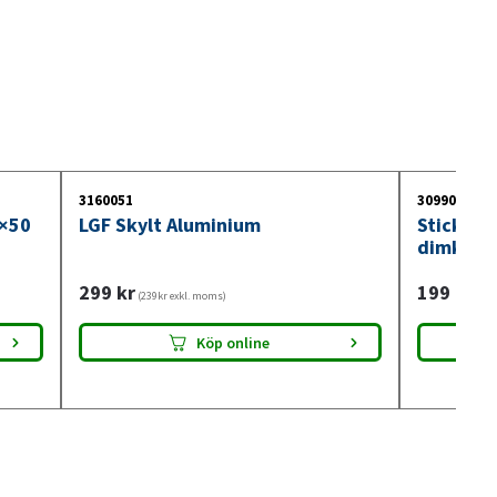
3160051
3099018
0×50
LGF Skylt Aluminium
Stickdos
dimkont
299
kr
199
kr
(239kr exkl. moms)
(159
Köp online