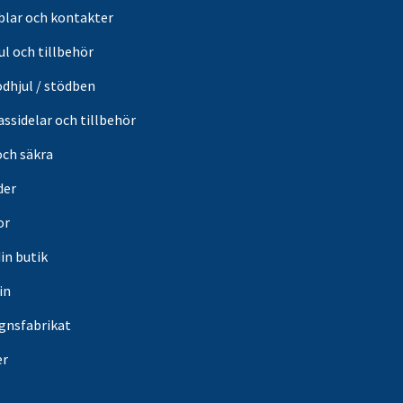
blar och kontakter
ul och tillbehör
ödhjul / stödben
ssidelar och tillbehör
och säkra
der
or
din butik
in
gnsfabrikat
er