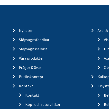
Nyheter
Axel &
Släpvagnsfabrikat
Vi
Släpvagnsservice
Hit
Våra produkter
Ax
Frågor & Svar
Ob
Butikskoncept
Kulkop
Kontakt
Elsyst
Kontakt
Be
Köp- och returvillkor
Bel