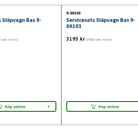
Välj Premium när bromssidan behöver totalr
särskilt släp som stått ute eller inte körts u
9-00103
s Släpvagn Bas 9-
Servicesats Släpvagn Bas 9-
bromsservicen och gör din släpvagn klar för
00103
3195
kr
r exkl. moms)
(2556kr exkl. moms)
Köp online
Köp online