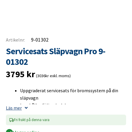
9-01302
Artikelnr:
Servicesats Släpvagn Pro 9-
01302
3795
kr
(3036kr exkl. moms)
Uppgraderat servicesats för bromssystem på din
släpvagn
Innehåller följande delar:
Läs mer
Bromsbackar (Komplett sats)
Hjullager
Fri frakt på denna vara
Segersäkring