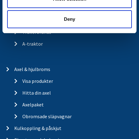
Historia
Deny
Om cookies
Trailerbrands
A-traktor
Axel & hjulbroms
Visa produkter
Hitta din axel
Axelpaket
Obromsade släpvagnar
Kulkoppling & påskjut