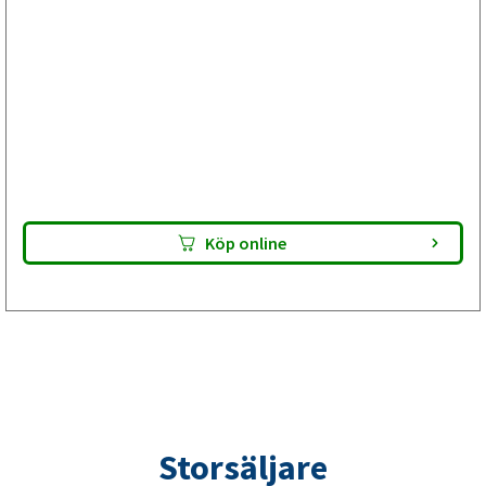
ombesiktning av din släpvagn
Bra val om släpet haft återkommande bromsproblem eller
hjullagret behövt bytas tidigare. Bromsbackarna är E-
godkända. Lämna paketet till din verkstad – de utför
bromsservicen och gör din släpvagn klar för besiktning.
Kontrollera alltid passform innan montering.
Köp online
Storsäljare