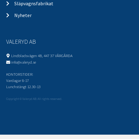
Släpvagnsfabrikat
Nyheter
VALERYD AB
Lindbladsvägen 4B, 447 37 VÅRGÅRDA
info@valeryd.se
KONTORSTIDER:
Vardagar 8-17
Lunchstängt 12.30-13
Copyright © Valeryd AB. All rights reserved.