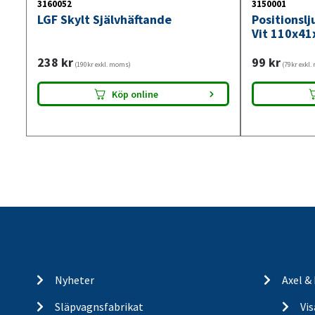
3160052
3150001
LGF Skylt Självhäftande
Positionsl
Vit 110x41
238
kr
99
kr
(190kr exkl. moms)
(79kr exkl
Köp online
Nyheter
Axel &
Släpvagnsfabrikat
Vi