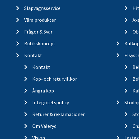
Släpvagnsservice
Hit
Våra produkter
Ax
Frågor & Svar
Ob
Butikskoncept
Kulkop
Kontakt
Elsyst
Kontakt
Be
Köp- och returvillkor
Bel
Ångra köp
Ka
Integritetspolicy
Stödhj
Returer & reklamationer
St
Om Valeryd
Cha
Vision
Lasta 