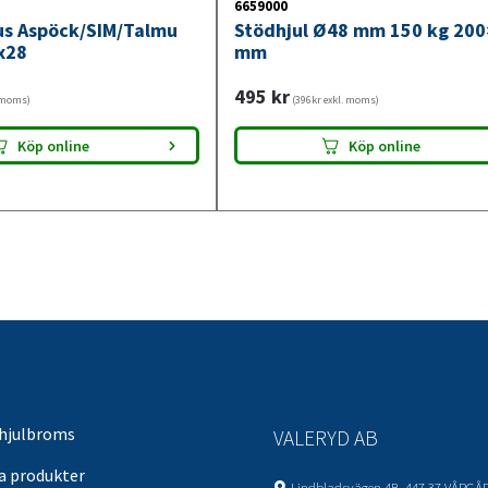
6659000
jus Aspöck/SIM/Talmu
Stödhjul Ø48 mm 150 kg 20
x28
mm
495
kr
. moms)
(396kr exkl. moms)
Köp online
Köp online
 hjulbroms
VALERYD AB
sa produkter
Lindbladsvägen 4B, 447 37 VÅRGÅ