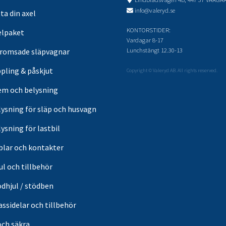
info@valeryd.se
ta din axel
KONTORSTIDER:
elpaket
Vardagar 8-17
Lunchstängt 12.30-13
romsade släpvagnar
pling & påskjut
Copyright © Valeryd AB. All rights reserved.
em och belysning
lysning för släp och husvagn
ysning för lastbil
blar och kontakter
ul och tillbehör
ödhjul / stödben
ssidelar och tillbehör
och säkra