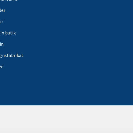
der
or
din butik
in
gnsfabrikat
er