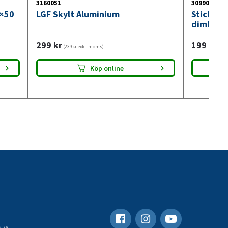
3160051
3099018
0×50
LGF Skylt Aluminium
Stickdos
dimkont
299
kr
199
kr
(239kr exkl. moms)
(159
Köp online
RDA