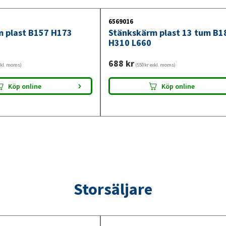
6569016
 plast B157 H173
Stänkskärm plast 13 tum B1
H310 L660
688
kr
xkl. moms)
(550kr exkl. moms)
Köp online
Köp online
Storsäljare