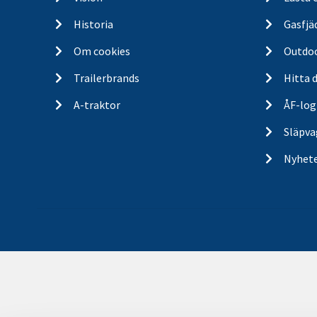
Historia
Gasfjä
Om cookies
Outdo
Trailerbrands
Hitta 
A-traktor
ÅF-log
Släpva
Nyhet