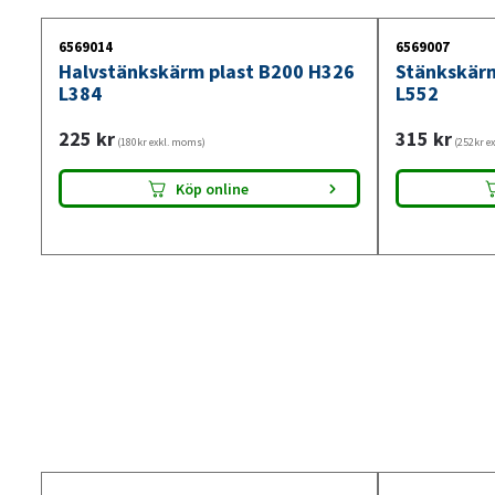
6569014
6569007
Halvstänkskärm plast B200 H326
Stänkskärm
L384
L552
225
kr
315
kr
(180kr exkl. moms)
(252kr e
Köp online