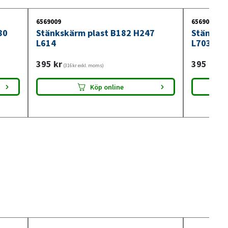
6569009
6569010
80
Stänkskärm plast B182 H247
Stänkskä
L614
L703
395
kr
395
kr
(316kr exkl. moms)
(316
Köp online