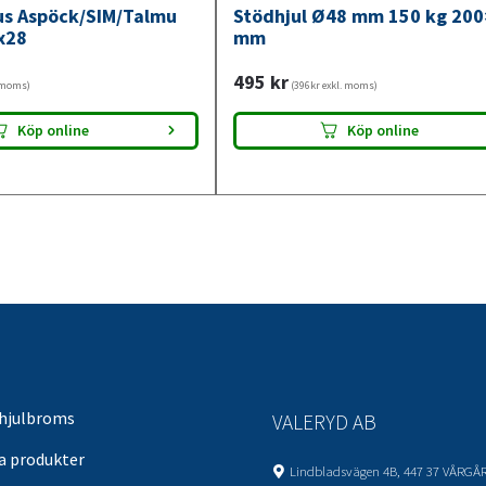
jus Aspöck/SIM/Talmu
Stödhjul Ø48 mm 150 kg 20
x28
mm
495
kr
. moms)
(396kr exkl. moms)
Köp online
Köp online
 hjulbroms
VALERYD AB
sa produkter
Lindbladsvägen 4B, 447 37 VÅRGÅ