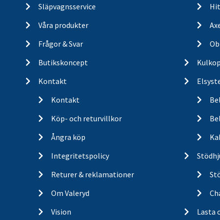
Släpvagnsservice
Hit
Våra produkter
Ax
Frågor & Svar
Ob
Butikskoncept
Kulkop
Kontakt
Elsyst
Kontakt
Be
Köp- och returvillkor
Bel
Ångra köp
Ka
Integritetspolicy
Stödhj
Returer & reklamationer
St
Om Valeryd
Cha
Vision
Lasta 