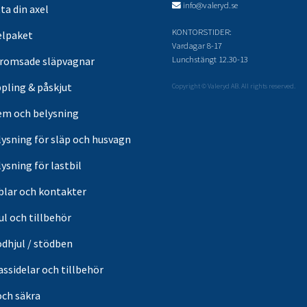
info@valeryd.se
ta din axel
KONTORSTIDER:
elpaket
Vardagar 8-17
Lunchstängt 12.30-13
romsade släpvagnar
pling & påskjut
Copyright © Valeryd AB. All rights reserved.
em och belysning
lysning för släp och husvagn
ysning för lastbil
blar och kontakter
ul och tillbehör
ödhjul / stödben
ssidelar och tillbehör
och säkra