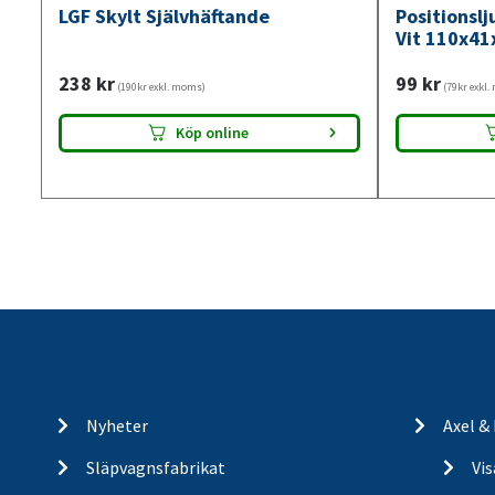
LGF Skylt Självhäftande
Positionsl
Vit 110x41
238
kr
99
kr
(190kr exkl. moms)
(79kr exkl
Köp online
Nyheter
Axel &
Släpvagnsfabrikat
Vi