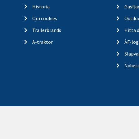
Historia
Gasfjä
Om cookies
Outdo
Trailerbrands
Hitta 
A-traktor
ÅF-log
Släpva
Nyhet