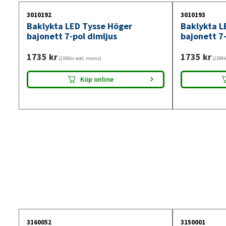
3010192
3010193
Baklykta LED Tysse Höger
Baklykta L
bajonett 7-pol dimljus
bajonett 7
1735
kr
1735
kr
(1388kr exkl. moms)
(1388k
Köp online
3160052
3150001