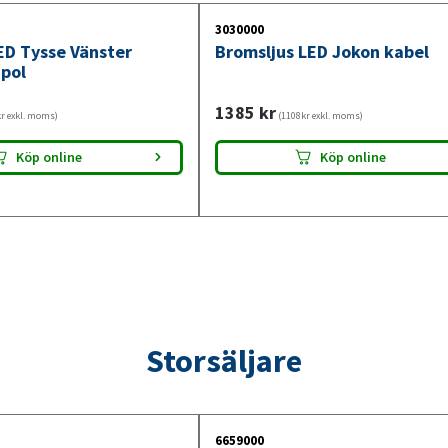
Baklampan är särskilt lämpad där en låg bygg
3030000
ED Tysse Vänster
Bromsljus LED Jokon kabel
ljusfunktioner, låg energiförbrukning och tå
-pol
trygg användning av släpvagn i daglig drift.
1385
kr
r exkl. moms)
(1108kr exkl. moms)
Köp online
Köp online
Storsäljare
6659000