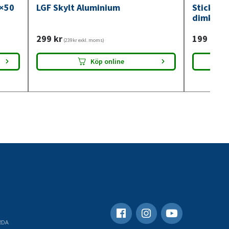
0×50
LGF Skylt Aluminium
Stickdos
dimkont
299
kr
199
kr
(239kr exkl. moms)
(159
Köp online
RDA