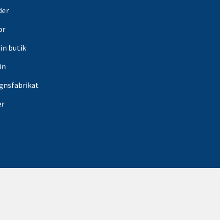
der
or
din butik
in
gnsfabrikat
er