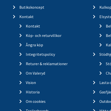
Butikskoncept
Kulkop
Kontakt
Elsyst
Kontakt
Be
Köp- och returvillkor
Bel
Ångra köp
Ka
Integritetspolicy
Stödhj
Returer & reklamationer
St
Om Valeryd
Cha
Vision
Lasta 
Historia
Gasfjä
Om cookies
Outdo
Trailerbrands
Hitta 