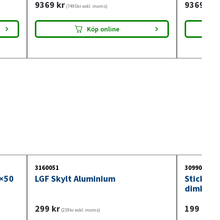
9369
kr
9369
kr
(7495kr exkl. moms)
(7
Köp online
3160051
3099018
0×50
LGF Skylt Aluminium
Stickdos
dimkont
299
kr
199
kr
(239kr exkl. moms)
(159