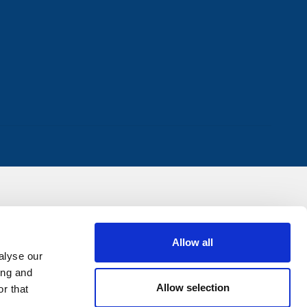
Allow all
alyse our
ing and
Allow selection
r that