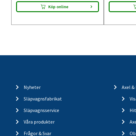
Köp online
Nyheter
Axel &
Släpvagnsfabrikat
Vi
Släpvagnsservice
Hit
Våra produkter
Ax
Frågor & Svar
Ob