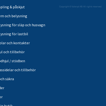
pling & påskjut
Copyright © Valeryd AB. All rights reserved.
em och belysning
lysning för släp och husvagn
ysning för lastbil
blar och kontakter
ul och tillbehör
ödhjul / stödben
ssidelar och tillbehör
och säkra
der
or
din butik