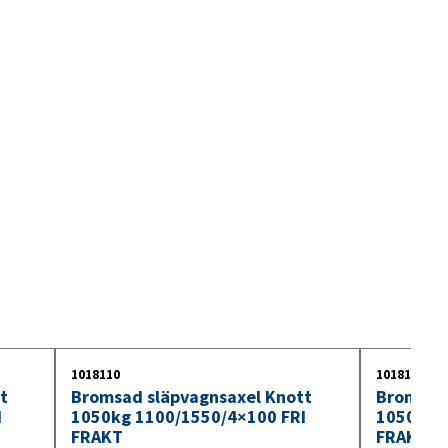
1018110
1018111
t
Bromsad släpvagnsaxel Knott
Bromsad 
I
1050kg 1100/1550/4×100 FRI
1050kg 
FRAKT
FRAKT