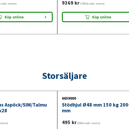
9369
kr
r exkl. moms)
(7495kr exkl. moms)
Köp online
Köp online
Storsäljare
6659000
jus Aspöck/SIM/Talmu
Stödhjul Ø48 mm 150 kg 20
x28
mm
495
kr
. moms)
(396kr exkl. moms)