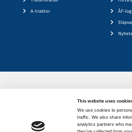
A-traktor
ÅF-log
Släpva
Nyhet
This website uses cookie
We use cookies to personal
traffic. We also share info
analytics partners who may
they’ve collected from your