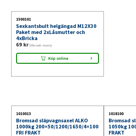
1500101
Sexkantsbult helgängad M12X30
Paket med 2xLåsmutter och
4xBricka
69
kr
(55kr exkl. moms)
Köp online
1010013
1018100
Bromsad släpvagnsaxel ALKO
Bromsad sl
1000kg 200×50/1200/1650/4×100
1050kg 10
FRI FRAKT
FRAKT