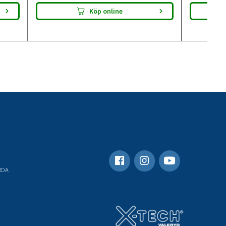
Köp online
RDA