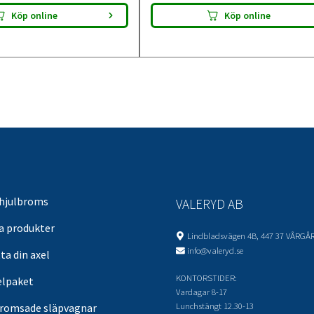
Köp online
Köp online
 hjulbroms
VALERYD AB
sa produkter
Lindbladsvägen 4B, 447 37 VÅRGÅ
info@valeryd.se
ta din axel
KONTORSTIDER:
elpaket
Vardagar 8-17
Lunchstängt 12.30-13
romsade släpvagnar