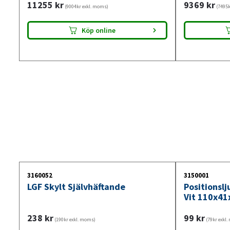
11255
kr
9369
kr
(9004kr exkl. moms)
(7495k
Köp online
3160052
3150001
LGF Skylt Självhäftande
Positionsl
Vit 110x41
238
kr
99
kr
(190kr exkl. moms)
(79kr exkl