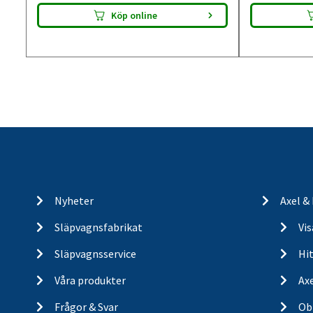
Köp online
Nyheter
Axel &
Släpvagnsfabrikat
Vi
Släpvagnsservice
Hit
Våra produkter
Ax
Frågor & Svar
Ob