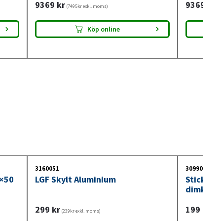
9369
kr
9369
kr
(7495kr exkl. moms)
(7
Köp online
3160051
3099018
0×50
LGF Skylt Aluminium
Stickdos
dimkont
299
kr
199
kr
(239kr exkl. moms)
(159