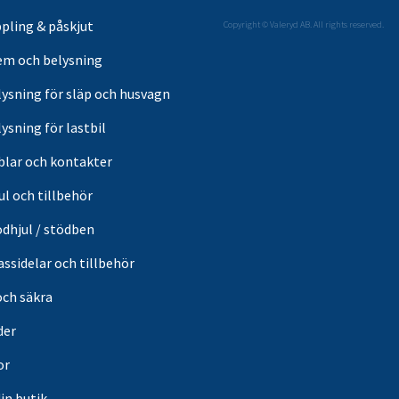
pling & påskjut
Copyright © Valeryd AB. All rights reserved.
em och belysning
lysning för släp och husvagn
ysning för lastbil
blar och kontakter
ul och tillbehör
ödhjul / stödben
ssidelar och tillbehör
och säkra
der
or
din butik