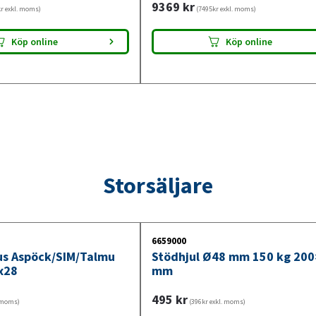
9369
kr
r exkl. moms)
(7495kr exkl. moms)
Köp online
Köp online
Storsäljare
6659000
jus Aspöck/SIM/Talmu
Stödhjul Ø48 mm 150 kg 20
x28
mm
495
kr
. moms)
(396kr exkl. moms)