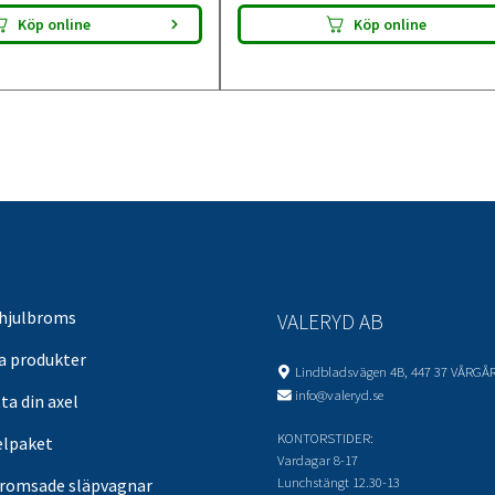
Köp online
Köp online
 hjulbroms
VALERYD AB
sa produkter
Lindbladsvägen 4B, 447 37 VÅRGÅ
info@valeryd.se
ta din axel
KONTORSTIDER:
elpaket
Vardagar 8-17
Lunchstängt 12.30-13
romsade släpvagnar