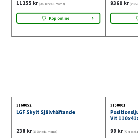
11255
kr
9369
kr
(9004kr exkl. moms)
(7495k
Köp online
3160052
3150001
LGF Skylt Självhäftande
Positionsl
Vit 110x41
238
kr
99
kr
(190kr exkl. moms)
(79kr exkl