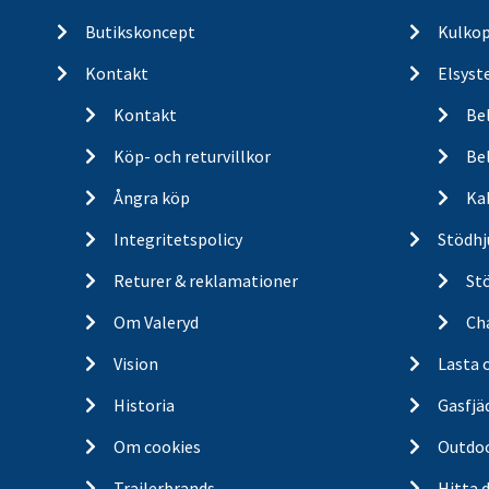
Butikskoncept
Kulkop
Kontakt
Elsyst
Kontakt
Be
Köp- och returvillkor
Bel
Ångra köp
Ka
Integritetspolicy
Stödhj
Returer & reklamationer
St
Om Valeryd
Cha
Vision
Lasta 
Historia
Gasfjä
Om cookies
Outdo
Trailerbrands
Hitta 