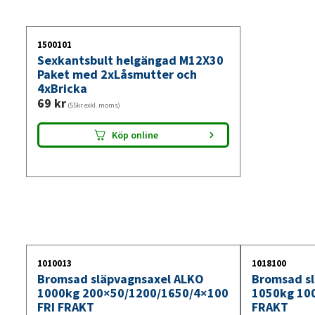
1500101
Sexkantsbult helgängad M12X30
Paket med 2xLåsmutter och
4xBricka
69
kr
(55kr exkl. moms)
Köp online
1010013
1018100
Bromsad släpvagnsaxel ALKO
Bromsad sl
1000kg 200×50/1200/1650/4×100
1050kg 10
FRI FRAKT
FRAKT