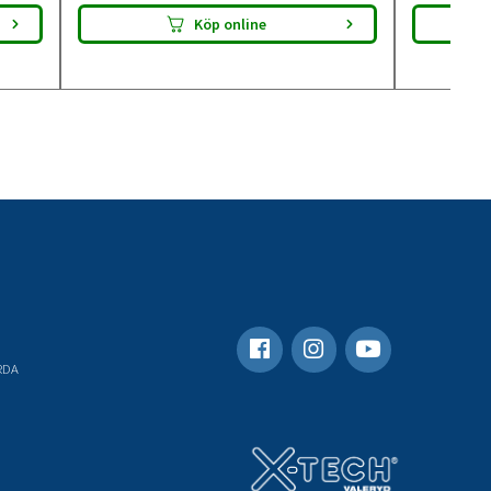
Köp online
RDA