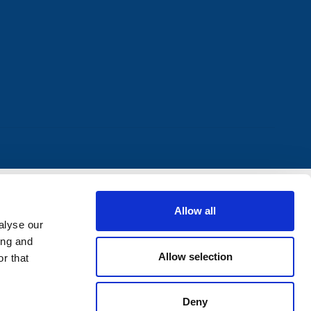
Allow all
alyse our
ing and
Allow selection
r that
Deny