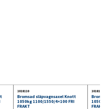
1018110
1018111
t
Bromsad släpvagnsaxel Knott
Bromsad 
I
1050kg 1100/1550/4×100 FRI
1050kg 
FRAKT
FRAKT