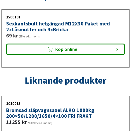
Byt hela axeln om axelröret är böjt, sprucket eller kraftigt
rostat — skador som inte kan repareras säkert. På äldre
Knott-släp (12–20+ år) är ett komplett axelbyte ofta
1500101
Sexkantsbult helgängad M12X30 Paket med
säkrare och mer ekonomiskt än att renovera komponenter
2xLåsmutter och 4xBricka
separat. Alltid med fri frakt.
69
kr
(55kr exkl. moms)
Köp online
Liknande produkter
1010013
Bromsad släpvagnsaxel ALKO 1000kg
200×50/1200/1650/4×100 FRI FRAKT
11255
kr
(9004kr exkl. moms)