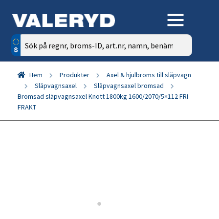
Sök
efter:
Hem
Produkter
Axel & hjulbroms till släpvagn
Släpvagnsaxel
Släpvagnsaxel bromsad
Bromsad släpvagnsaxel Knott 1800kg 1600/2070/5×112 FRI
FRAKT