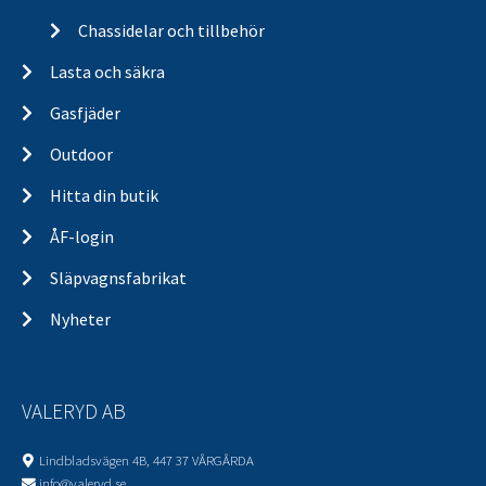
Chassidelar och tillbehör
Lasta och säkra
Gasfjäder
Outdoor
Hitta din butik
ÅF-login
Släpvagnsfabrikat
Nyheter
VALERYD AB
Lindbladsvägen 4B, 447 37 VÅRGÅRDA
info@valeryd.se