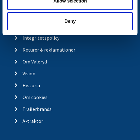
Allow selection
Kontakt
Köp- och returvillkor
Deny
Ångra köp
Integritetspolicy
Returer & reklamationer
Om Valeryd
Vision
Historia
Om cookies
Trailerbrands
A-traktor