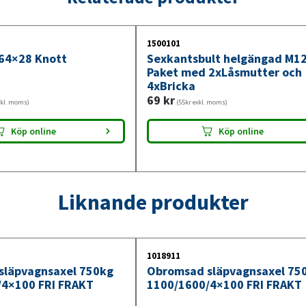
1500101
64×28 Knott
Sexkantsbult helgängad M1
Paket med 2xLåsmutter och
4xBricka
69
kr
xkl. moms)
(55kr exkl. moms)
Köp online
Köp online
Liknande produkter
1018911
släpvagnsaxel 750kg
Obromsad släpvagnsaxel 75
/4×100 FRI FRAKT
1100/1600/4×100 FRI FRAKT