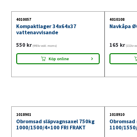
4010057
4010108
Kompaktlager 34x64x37
Navkåpa Ø
vattenavvisande
550
kr
165
kr
(440kr exkl. moms)
(132kr e
Köp online
1018901
1018910
Obromsad släpvagnsaxel 750kg
Obromsad 
1000/1500/4×100 FRI FRAKT
1100/1550