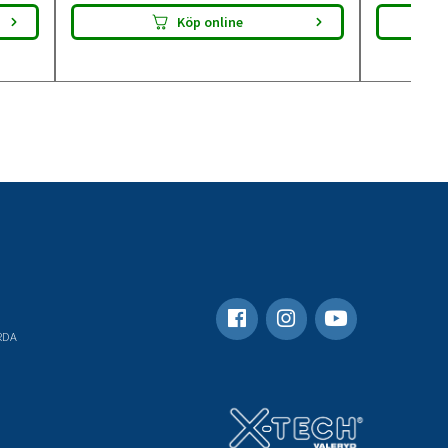
Köp online
RDA