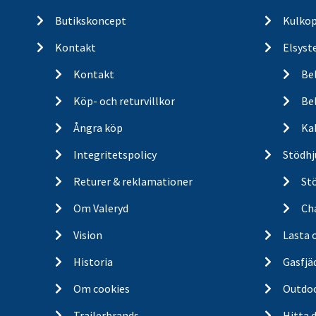
Butikskoncept
Kulkop
Kontakt
Elsyst
Kontakt
Be
Köp- och returvillkor
Bel
Ångra köp
Ka
Integritetspolicy
Stödhj
Returer & reklamationer
St
Om Valeryd
Cha
Vision
Lasta 
Historia
Gasfjä
Om cookies
Outdo
Trailerbrands
Hitta 