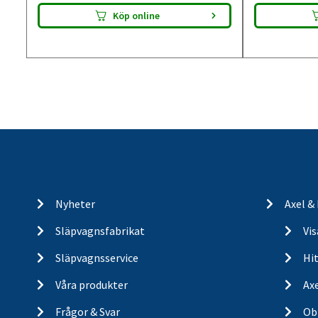
Köp online
Nyheter
Axel &
Släpvagnsfabrikat
Vi
Släpvagnsservice
Hit
Våra produkter
Ax
Frågor & Svar
Ob