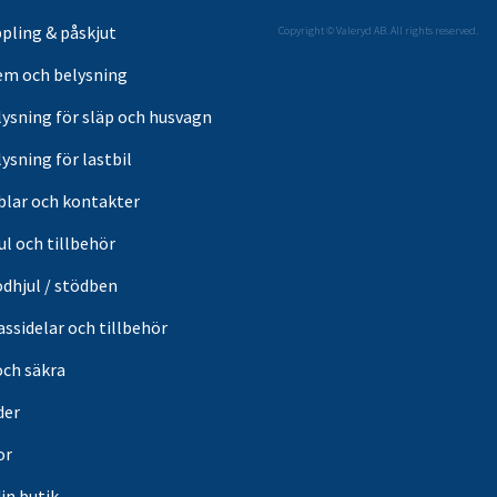
pling & påskjut
Copyright © Valeryd AB. All rights reserved.
em och belysning
lysning för släp och husvagn
ysning för lastbil
blar och kontakter
ul och tillbehör
ödhjul / stödben
ssidelar och tillbehör
och säkra
der
or
din butik