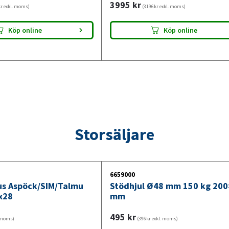
3995
kr
r exkl. moms)
(3196kr exkl. moms)
Köp online
Köp online
Storsäljare
6659000
jus Aspöck/SIM/Talmu
Stödhjul Ø48 mm 150 kg 20
x28
mm
495
kr
. moms)
(396kr exkl. moms)