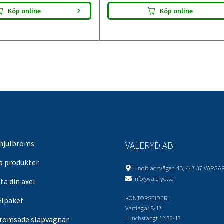
Köp online
Köp online
 hjulbroms
VALERYD AB
sa produkter
Lindbladsvägen 4B, 447 37 VÅRGÅ
info@valeryd.se
ta din axel
KONTORSTIDER:
elpaket
Vardagar 8-17
Lunchstängt 12.30-13
romsade släpvagnar