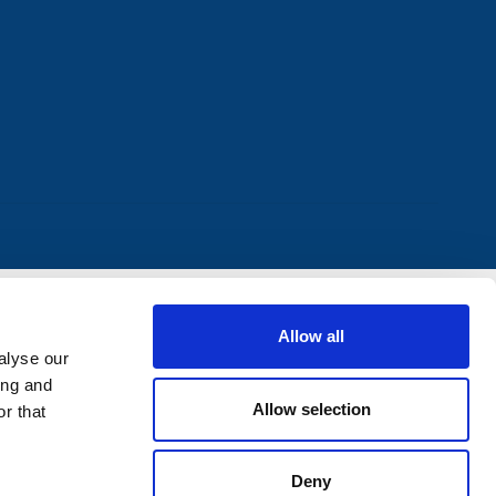
Allow all
alyse our
ing and
Allow selection
r that
Deny