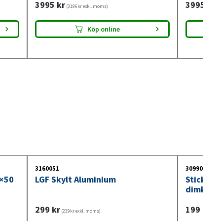
3995
kr
3995
kr
(3196kr exkl. moms)
(3
Köp online
3160051
3099018
0×50
LGF Skylt Aluminium
Stickdos
dimkont
299
kr
199
kr
(239kr exkl. moms)
(159