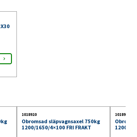
2X30
1018920
1018921
0kg
Obromsad släpvagnsaxel 750kg
Obromsa
1200/1650/4×100 FRI FRAKT
1200/17