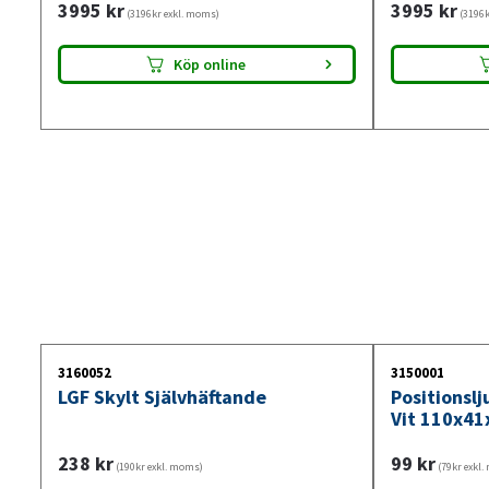
3995
kr
3995
kr
(3196kr exkl. moms)
(3196k
Köp online
3160052
3150001
LGF Skylt Självhäftande
Positionsl
Vit 110x41
238
kr
99
kr
(190kr exkl. moms)
(79kr exkl