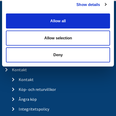
Show details
t
Nyheter
i
o
Släpvagnsfabrikat
Allow all
n
Släpvagnsservice
Allow selection
Våra produkter
Frågor & Svar
Deny
Butikskoncept
Kontakt
Kontakt
Köp- och returvillkor
Ångra köp
Integritetspolicy