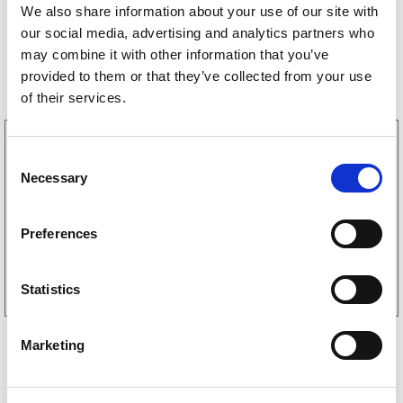
We also share information about your use of our site with
our social media, advertising and analytics partners who
may combine it with other information that you’ve
Storsäljare
provided to them or that they’ve collected from your use
of their services.
3160052
C
LGF Skylt Självhäftande
Necessary
238
kr
o
(190kr exkl. moms)
n
s
Preferences
e
Köp online
n
t
Statistics
S
e
Marketing
l
e
c