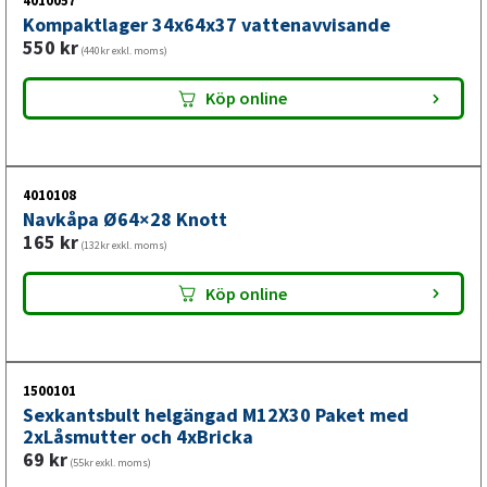
4010057
Passar även den som vill uppgradera till högre lastvikt,
Kompaktlager 34x64x37 vattenavvisande
längre axel eller annat bultmönster. Alltid med fri frakt.
550
kr
(440kr exkl. moms)
Köp online
4010108
Navkåpa Ø64×28 Knott
165
kr
(132kr exkl. moms)
Köp online
1500101
Sexkantsbult helgängad M12X30 Paket med
2xLåsmutter och 4xBricka
69
kr
(55kr exkl. moms)