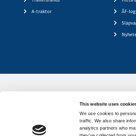
A-traktor
ÅF-log
Släpva
Nyhet
This website uses cookie
We use cookies to personal
traffic. We also share info
analytics partners who may
they’ve collected from your