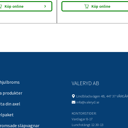
Köp online
Köp online
 hjulbroms
VALERYD AB
sa produkter
Lindbladsvägen 4B, 447 37 VÅRGÅ
info@valeryd.se
ta din axel
KONTORSTIDER:
elpaket
Vardagar 8-17
Lunchstängt 12.30-13
romsade släpvagnar