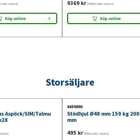
9369
kr
r exkl. moms)
(7495kr exkl. moms)
Köp online
Köp online
Storsäljare
6659000
jus Aspöck/SIM/Talmu
Stödhjul Ø48 mm 150 kg 20
x28
mm
495
kr
. moms)
(396kr exkl. moms)