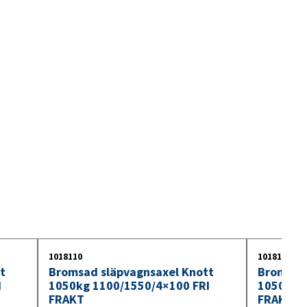
1018110
1018111
t
Bromsad släpvagnsaxel Knott
Bromsad 
I
1050kg 1100/1550/4×100 FRI
1050kg 
FRAKT
FRAKT