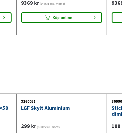
9369
kr
9369
kr
(7495kr exkl. moms)
(7
Köp online
3160051
3099018
0×50
LGF Skylt Aluminium
Stickdos
dimkont
299
kr
199
kr
(239kr exkl. moms)
(159