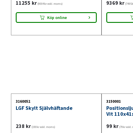
11255
kr
9369
kr
(9004kr exkl. moms)
(7495k
Köp online
3160052
3150001
LGF Skylt Självhäftande
Positionsl
Vit 110x41
238
kr
99
kr
(190kr exkl. moms)
(79kr exkl