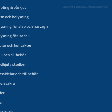
pling & påskjut
Copyright © Valeryd AB. All rights reserved.
em och belysning
lysning för släp och husvagn
ysning för lastbil
blar och kontakter
ul och tillbehör
ödhjul / stödben
ssidelar och tillbehör
och säkra
der
or
din butik