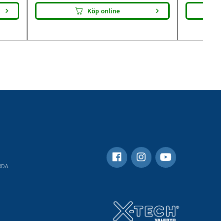
Köp online
RDA