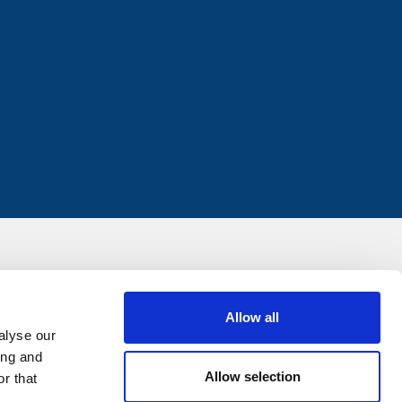
Allow all
alyse our
ing and
Allow selection
r that