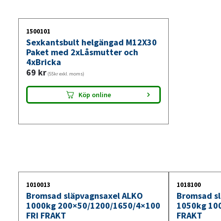
1500101
Sexkantsbult helgängad M12X30
Paket med 2xLåsmutter och
4xBricka
69
kr
(55kr exkl. moms)
Köp online
1010013
1018100
Bromsad släpvagnsaxel ALKO
Bromsad sl
1000kg 200×50/1200/1650/4×100
1050kg 10
FRI FRAKT
FRAKT