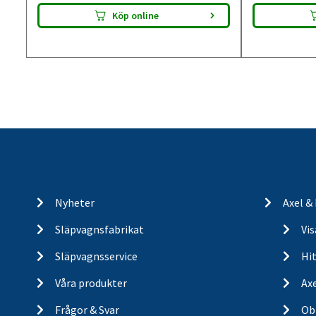
Köp online
Nyheter
Axel &
Släpvagnsfabrikat
Vi
Släpvagnsservice
Hit
Våra produkter
Ax
Frågor & Svar
Ob