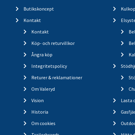
Butikskoncept
Kulkop
Kontakt
Elsyst
Kontakt
Be
Köp- och returvillkor
Bel
Ångra köp
Ka
Integritetspolicy
Stödhj
Returer & reklamationer
St
Om Valeryd
Cha
Vision
Lasta 
Historia
Gasfjä
Om cookies
Outdo
Trailerbrands
Hitta 