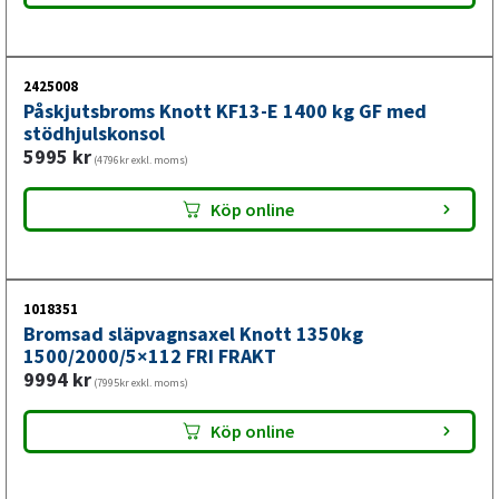
Komplett bromsad axel med
påskjutsbroms och bromsstång
2425008
Påskjutsbroms Knott KF13-E 1400 kg GF med
Istället för att ersätta rostiga axelrör, böjda bromsstänger
stödhjulskonsol
och förslitade vajrar var för sig sparar du tid och pengar
5995
kr
(4796kr exkl. moms)
med ett helt nytt paket. Du får allt monterat och klart –
från axel till bromsvajrar – utan mellanväxling eller dold
Köp online
rustning.
1018351
Bromsad släpvagnsaxel Knott 1350kg
1500/2000/5×112 FRI FRAKT
9994
kr
(7995kr exkl. moms)
Köp online