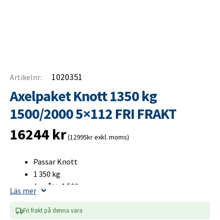
1020351
Artikelnr:
Axelpaket Knott 1350 kg
1500/2000 5×112 FRI FRAKT
16244
kr
(12995kr exkl. moms)
Passar Knott
1 350 kg
A-mått: 1 500 mm
Läs mer
B-mått: 2 000 mm
Bultcirkel 5×112
Fri frakt på denna vara