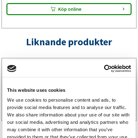
Köp online
Liknande produkter
1020100
Axelpaket Knott 1050 kg 1000/1450 4×100 FRI
FRAKT
14994
kr
(11995kr exkl. moms)
This website uses cookies
We use cookies to personalise content and ads, to
Köp online
provide social media features and to analyse our traffic.
We also share information about your use of our site with
our social media, advertising and analytics partners who
may combine it with other information that you’ve
provided to them or that they’ve collected from your use