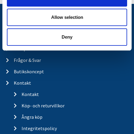
n
Nyheter
Allow selection
Släpvagnsfabrikat
Deny
Släpvagnsservice
Våra produkter
Frågor & Svar
Butikskoncept
Kontakt
Kontakt
Köp- och returvillkor
Ångra köp
Integritetspolicy