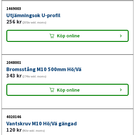
1469003
Utjämningsok U-profil
256
kr
(205kr exkl. moms)
Köp online
2048001
Bromsstång M10 500mm Hö/Vä
343
kr
(274kr exkl. moms)
Köp online
4020146
Vantskruv M10 Hö/Vä gängad
120
kr
(96kr exkl. moms)