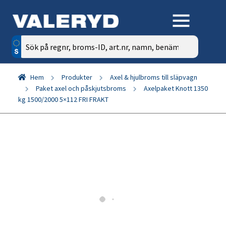
Sök
efter:
Hem
Produkter
Axel & hjulbroms till släpvagn
Paket axel och påskjutsbroms
Axelpaket Knott 1350
kg 1500/2000 5×112 FRI FRAKT