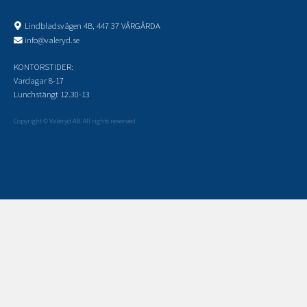
Lindbladsvägen 4B, 447 37 VÅRGÅRDA
info@valeryd.se
KONTORSTIDER:
Vardagar 8-17
Lunchstängt 12.30-13
Copyright © Valeryd AB. All rights reserved.