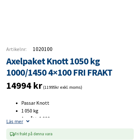
1020100
Artikelnr:
Axelpaket Knott 1050 kg
1000/1450 4×100 FRI FRAKT
14994
kr
(11995kr exkl. moms)
Passar Knott
1 050 kg
A-mått: 1 000 mm
Läs mer
B-mått: 1 450 mm
Bultcirkel 4×100
Fri frakt på denna vara