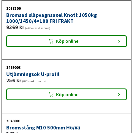
1018100
Bromsad släpvagnsaxel Knott 1050kg
1000/1450/4×100 FRI FRAKT
9369
kr
(7495kr exkl. moms)
Köp online
1469003
Utjämningsok U-profil
256
kr
(205kr exkl. moms)
Köp online
2048001
Bromsstång M10 500mm Hö/Vä