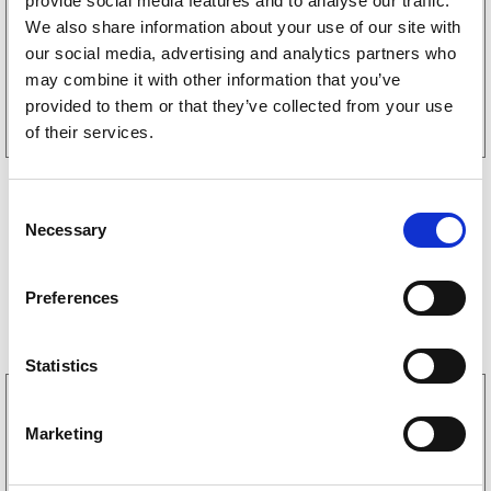
provide social media features and to analyse our traffic.
FRAKT
We also share information about your use of our site with
14994
kr
(11995kr exkl. moms)
our social media, advertising and analytics partners who
may combine it with other information that you’ve
Köp online
provided to them or that they’ve collected from your use
of their services.
C
Necessary
o
n
s
Preferences
Storsäljare
e
n
t
Statistics
S
3160052
e
LGF Skylt Självhäftande
Marketing
l
238
kr
(190kr exkl. moms)
e