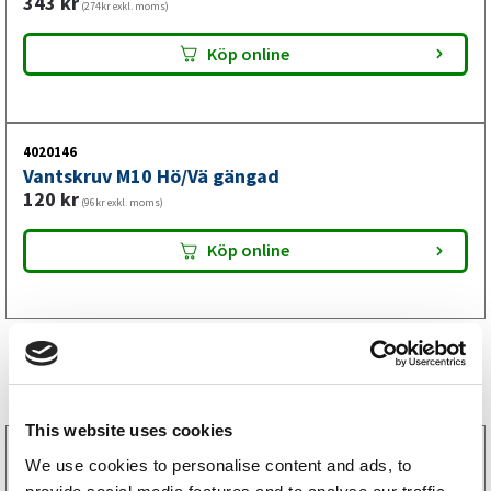
343
kr
(274kr exkl. moms)
Köp online
4020146
Vantskruv M10 Hö/Vä gängad
120
kr
(96kr exkl. moms)
Köp online
Liknande produkter
This website uses cookies
1020100
We use cookies to personalise content and ads, to
Axelpaket Knott 1050 kg 1000/1450 4×100 FRI