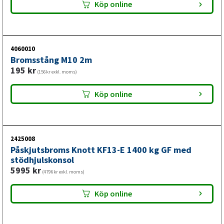
Köp online
Komplett bromsad axel med
påskjutsbroms och bromsstång
Att köpa ett komplettaxelpaket istället för att pussla ihop
4060010
Bromsstång M10 2m
enskilda delar sparar både tid och pengar – allt är
195
kr
(156kr exkl. moms)
färdigmonterat och matchat för perfekt funktion. Med
denna 1 050 kg-axel får du en pålitlig grund för många år
Köp online
framöver.
2425008
Påskjutsbroms Knott KF13-E 1400 kg GF med
stödhjulskonsol
5995
kr
(4796kr exkl. moms)
Köp online