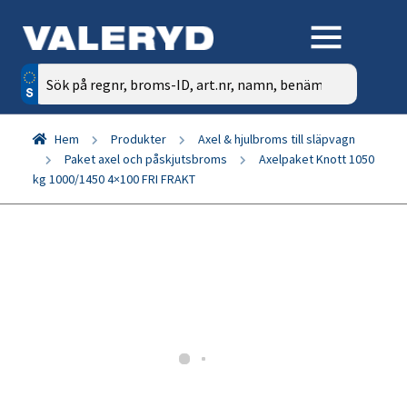
Sök
efter:
Hem
Produkter
Axel & hjulbroms till släpvagn
Paket axel och påskjutsbroms
Axelpaket Knott 1050
kg 1000/1450 4×100 FRI FRAKT