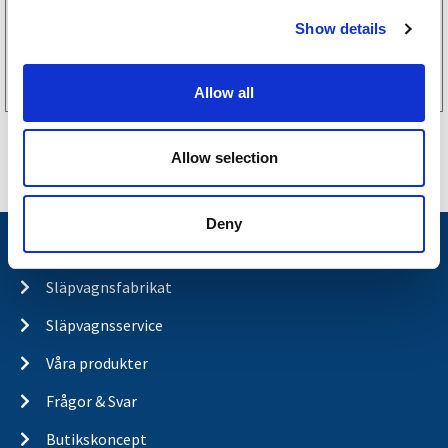
c
Show details
t
Köp online
i
o
Allow all
n
Allow selection
Deny
Nyheter
Släpvagnsfabrikat
Släpvagnsservice
Våra produkter
Frågor & Svar
Butikskoncept