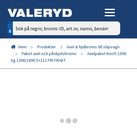
Sök
efter:
Hem
Produkter
Axel & hjulbroms till släpvagn
Paket axel och påskjutsbroms
Axelpaket Knott 1500
kg 1300/1800 5×112 FRI FRAKT