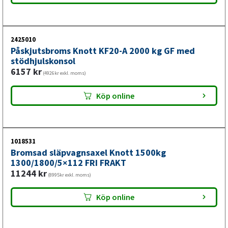
påskjutsbroms och bromsstång
Istället för att köpa varje komponent för sig och riskera
2425010
Påskjutsbroms Knott KF20-A 2000 kg GF med
att något inte passar, får du här en fullständig uppsättning
stödhjulskonsol
där allt är garanterat kompatibelt. Summan av delarna
6157
kr
(4926kr exkl. moms)
köpta separat överstiger ofta paketpriset – och med denna
paketlösning sparar du både pengar och tid på
Köp online
monteringen.
1018531
Bromsad släpvagnsaxel Knott 1500kg
1300/1800/5×112 FRI FRAKT
11244
kr
(8995kr exkl. moms)
Köp online