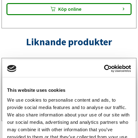
Köp online
Liknande produkter
1020100
Axelpaket Knott 1050 kg 1000/1450 4×100 FRI
FRAKT
14994
kr
(11995kr exkl. moms)
This website uses cookies
We use cookies to personalise content and ads, to
Köp online
provide social media features and to analyse our traffic.
We also share information about your use of our site with
our social media, advertising and analytics partners who
may combine it with other information that you’ve
provided to them or that they’ve collected from your use