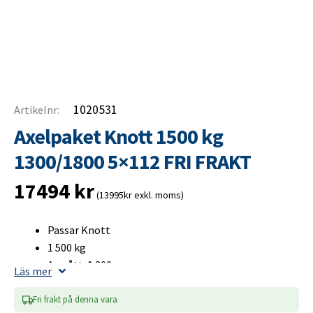
1020531
Artikelnr:
Axelpaket Knott 1500 kg
1300/1800 5×112 FRI FRAKT
17494
kr
(13995kr exkl. moms)
Passar Knott
1 500 kg
A-mått: 1 300 mm
Läs mer
B-mått: 1 800 mm
Bultcirkel 5×112
Fri frakt på denna vara