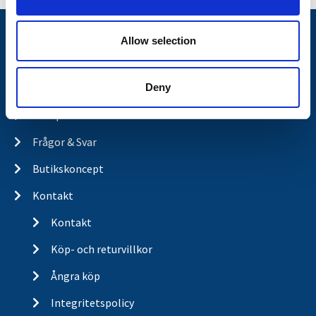
n
Nyheter
Allow selection
Släpvagnsfabrikat
Deny
Släpvagnsservice
Våra produkter
Frågor & Svar
Butikskoncept
Kontakt
Kontakt
Köp- och returvillkor
Ångra köp
Integritetspolicy