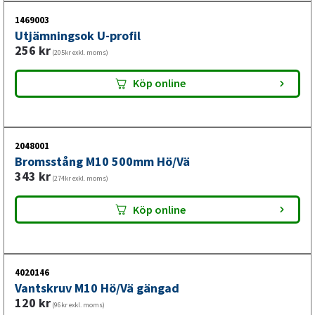
1469003
Utjämningsok U-profil
256
kr
(205kr exkl. moms)
Köp online
2048001
Bromsstång M10 500mm Hö/Vä
343
kr
(274kr exkl. moms)
Köp online
4020146
Vantskruv M10 Hö/Vä gängad
120
kr
(96kr exkl. moms)