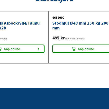
6659000
jus Aspöck/SIM/Talmu
Stödhjul Ø48 mm 150 kg 20
x28
mm
495
kr
. moms)
(396kr exkl. moms)
Köp online
Köp online