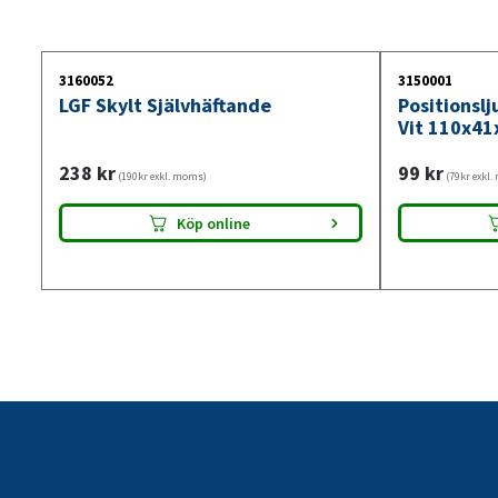
3160052
3150001
LGF Skylt Självhäftande
Positionsl
Vit 110x41
238
kr
99
kr
(190kr exkl. moms)
(79kr exkl
Köp online