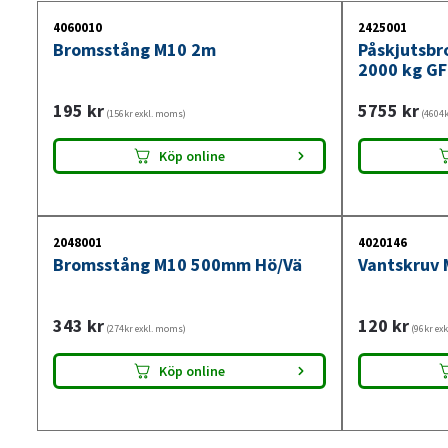
4060010
2425001
Bromsstång M10 2m
Påskjutsbr
2000 kg GF
195
kr
5755
kr
(156kr exkl. moms)
(4604k
Köp online
2048001
4020146
Bromsstång M10 500mm Hö/Vä
Vantskruv 
343
kr
120
kr
(274kr exkl. moms)
(96kr ex
Köp online