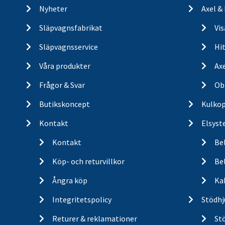
Nyheter
Axel &
Släpvagnsfabrikat
Vi
Släpvagnsservice
Hit
Våra produkter
Ax
Frågor & Svar
Ob
Butikskoncept
Kulkop
Kontakt
Elsyst
Kontakt
Be
Köp- och returvillkor
Bel
Ångra köp
Ka
Integritetspolicy
Stödhj
Returer & reklamationer
St