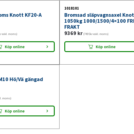
Istället för att pussla ihop enskilda delar s
1018101
redan påskjutsbromsen, bromsstängerna, utj
oms Knott KF20-A
Bromsad släpvagnsaxel Knot
betyder färre misstag vid montering och et
1050kg 1000/1500/4×100 FR
FRAKT
9369
kr
r exkl. moms)
(7495kr exkl. moms)
Köp online
Köp online
M10 Hö/Vä gängad
kl. moms)
Köp online