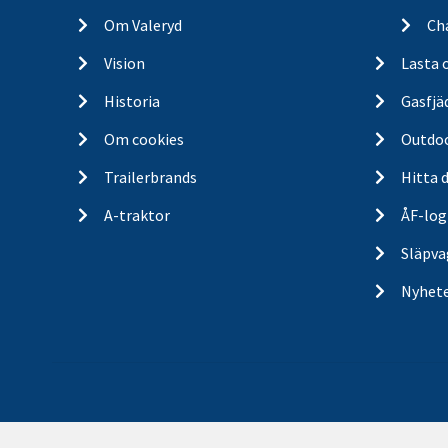
Om Valeryd
Cha
Vision
Lasta 
Historia
Gasfjä
Om cookies
Outdo
Trailerbrands
Hitta 
A-traktor
ÅF-log
Släpva
Nyhet