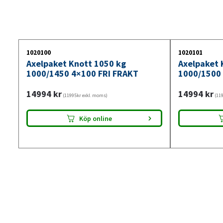
1020100
1020101
Axelpaket Knott 1050 kg
Axelpaket 
1000/1450 4×100 FRI FRAKT
1000/1500 
14994
kr
14994
kr
(11995kr exkl. moms)
(119
Köp online