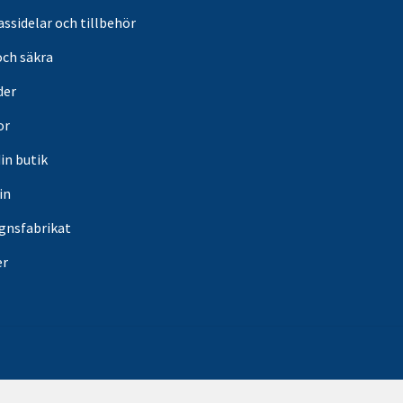
ssidelar och tillbehör
och säkra
der
or
din butik
in
gnsfabrikat
er