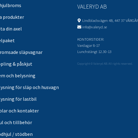
 hjulbroms
VALERYD AB
sa produkter
Lindbladsvägen 4B, 447 37 VÅRGÅ
info@valeryd.se
ta din axel
KONTORSTIDER:
elpaket
Vardagar 8-17
Lunchstängt 12.30-13
romsade släpvagnar
pling & påskjut
Copyright © Valeryd AB. All rights reserved.
em och belysning
lysning för släp och husvagn
ysning för lastbil
blar och kontakter
ul och tillbehör
ödhjul / stödben