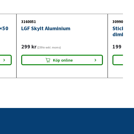
3160051
3099018
0×50
LGF Skylt Aluminium
Stickdos
dimkont
299
kr
199
kr
(239kr exkl. moms)
(159
Köp online