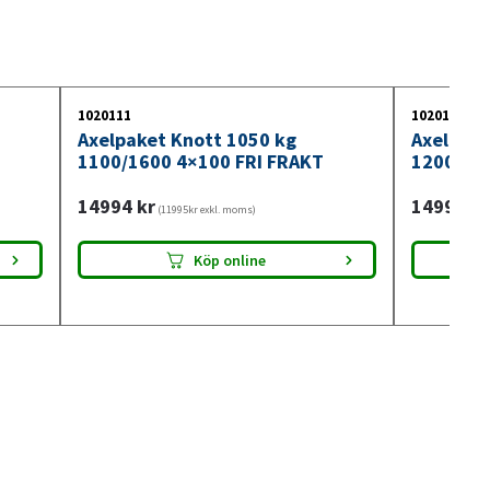
1020111
1020120
Axelpaket Knott 1050 kg
Axelpake
1100/1600 4×100 FRI FRAKT
1200/16
14994
kr
14994
kr
(11995kr exkl. moms)
Köp online