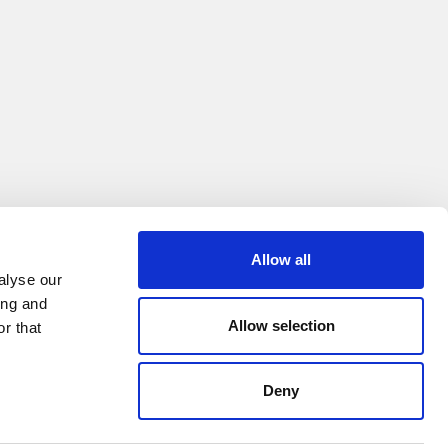
Allow all
alyse our
ing and
Allow selection
r that
Deny
0