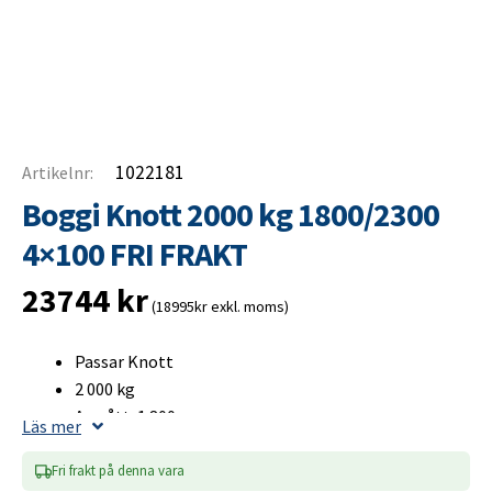
1022181
Artikelnr:
Boggi Knott 2000 kg 1800/2300
4×100 FRI FRAKT
23744
kr
(18995kr exkl. moms)
Passar Knott
2 000 kg
A-mått: 1 800 mm
Läs mer
B-mått: 2 300 mm
Bultcirkel 4×100
Fri frakt på denna vara