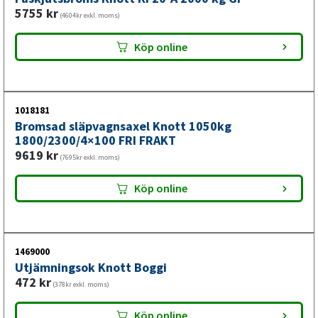
5755
kr
(4604kr exkl. moms)
En komplett axelkit sparar dig både tid och pengar jämfört
med att köpa delar separat. Du får två helt nya bromsade
Köp online
axlar på 2 000 kg, nytt bromssystem och alla komponenter
som behövs – allt är matched och klart att montera.
1018181
Bromsad släpvagnsaxel Knott 1050kg
1800/2300/4×100 FRI FRAKT
9619
kr
(7695kr exkl. moms)
Köp online
1469000
Utjämningsok Knott Boggi
472
kr
(378kr exkl. moms)
Köp online