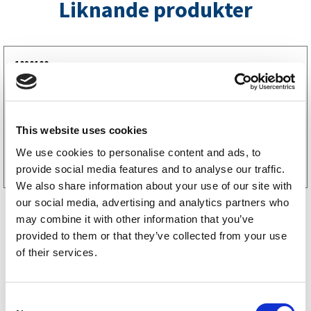
Liknande produkter
1020100
Axelpaket Knott 1050 kg 1000/1450 4×100 FRI
FRAKT
14994
kr
(11995kr exkl. moms)
This website uses cookies
Köp online
We use cookies to personalise content and ads, to
provide social media features and to analyse our traffic.
We also share information about your use of our site with
our social media, advertising and analytics partners who
may combine it with other information that you’ve
provided to them or that they’ve collected from your use
of their services.
Storsäljare
C