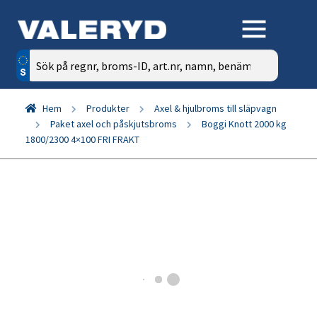
Sök
efter:
Hem
Produkter
Axel & hjulbroms till släpvagn
Paket axel och påskjutsbroms
Boggi Knott 2000 kg
1800/2300 4×100 FRI FRAKT