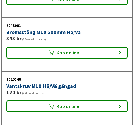
2048001
Bromsstång M10 500mm Hö/Vä
343
kr
(274kr exkl. moms)
Köp online
4020146
Vantskruv M10 Hö/Vä gängad
120
kr
(96kr exkl. moms)
Köp online