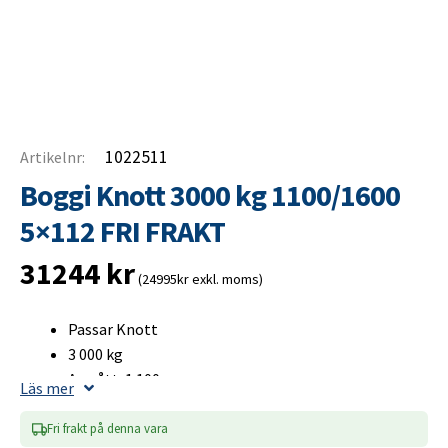
1022511
Artikelnr:
Boggi Knott 3000 kg 1100/1600
5×112 FRI FRAKT
31244
kr
(24995kr exkl. moms)
Passar Knott
3 000 kg
A-mått: 1 100 mm
Läs mer
B-mått: 1 600 mm
Bultcirkel 5×112
Fri frakt på denna vara