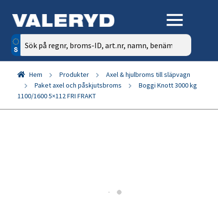
Sök
efter:
Hem
Produkter
Axel & hjulbroms till släpvagn
Paket axel och påskjutsbroms
Boggi Knott 3000 kg
1100/1600 5×112 FRI FRAKT