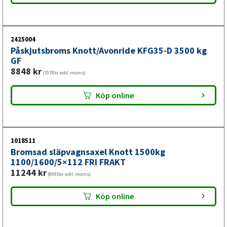
Boggi- och tandemaxlar för släpvagn
Det är mycket enklare och säkrare att köpa ett helt paket
2425004
än att pussla ihop olika delar separat. Du slipper osäkerhet
Påskjutsbroms Knott/Avonride KFG35-D 3500 kg
om kompatibilitet och sparar både tid och pengar – allt är
GF
redan anpassat och testat för 3 000 kg boggi.
8848
kr
(7078kr exkl. moms)
Köp online
1018511
Bromsad släpvagnsaxel Knott 1500kg
1100/1600/5×112 FRI FRAKT
11244
kr
(8995kr exkl. moms)
Köp online