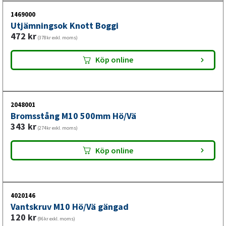
1469000
Utjämningsok Knott Boggi
472
kr
(378kr exkl. moms)
Köp online
2048001
Bromsstång M10 500mm Hö/Vä
343
kr
(274kr exkl. moms)
Köp online
4020146
Vantskruv M10 Hö/Vä gängad
120
kr
(96kr exkl. moms)