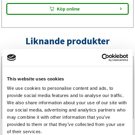
Köp online
Liknande produkter
1020100
Axelpaket Knott 1050 kg 1000/1450 4×100 FRI
FRAKT
This website uses cookies
14994
kr
(11995kr exkl. moms)
We use cookies to personalise content and ads, to
provide social media features and to analyse our traffic.
Köp online
We also share information about your use of our site with
our social media, advertising and analytics partners who
may combine it with other information that you’ve
provided to them or that they’ve collected from your use
of their services.