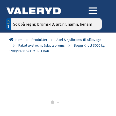
Sök
efter:
Hem
Produkter
Axel & hjulbroms till släpvagn
Paket axel och påskjutsbroms
Boggi Knott 3000 kg
1900/2400 5×112 FRI FRAKT