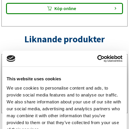
Köp online
Liknande produkter
1020100
Axelpaket Knott 1050 kg 1000/1450 4×100 FRI
FRAKT
This website uses cookies
14994
kr
(11995kr exkl. moms)
We use cookies to personalise content and ads, to
Köp online
provide social media features and to analyse our traffic.
We also share information about your use of our site with
our social media, advertising and analytics partners who
may combine it with other information that you’ve
provided to them or that they’ve collected from your use