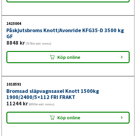
Boggi- och tandemaxlar för släpvagn
En kompletta axelpaket löser problemet från roten
2425004
istället för att bara laga symptomen. Du får två helt nya
Påskjutsbroms Knott/Avonride KFG35-D 3500 kg
bromsade axlar med alla komponenter färdiga att
GF
monteras, så du slipper lappade lösningar och kan fokusera
8848
kr
(7078kr exkl. moms)
på det viktiga – att köra släpvagnen utan oväntade stopp.
Köp online
1018591
Bromsad släpvagnsaxel Knott 1500kg
1900/2400/5×112 FRI FRAKT
11244
kr
(8995kr exkl. moms)
Köp online