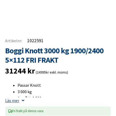
1022591
Artikelnr:
Boggi Knott 3000 kg 1900/2400
5×112 FRI FRAKT
31244
kr
(24995kr exkl. moms)
Passar Knott
3 000 kg
A-mått: 1 900 mm
Läs mer
B-mått: 2 400 mm
Bultcirkel 5×112
Fri frakt på denna vara