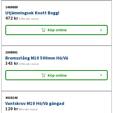
1469000
Utjämningsok Knott Boggi
472
kr
(378kr exkl. moms)
Köp online
2048001
Bromsstång M10 500mm Hö/Vä
343
kr
(274kr exkl. moms)
Köp online
4020146
Vantskruv M10 Hö/Vä gängad
120
kr
(96kr exkl. moms)