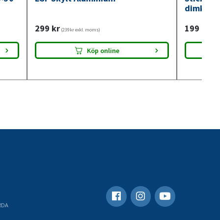
dimkont
299
kr
199
kr
(239kr exkl. moms)
(159
Köp online
RDA