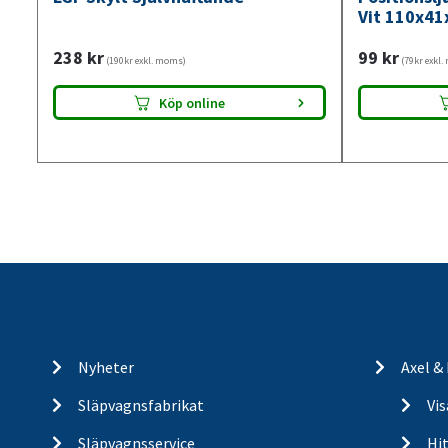
Vit 110x41
238
kr
99
kr
(190kr exkl. moms)
(79kr exkl
Köp online
Nyheter
Axel &
Släpvagnsfabrikat
Vi
Släpvagnsservice
Hit