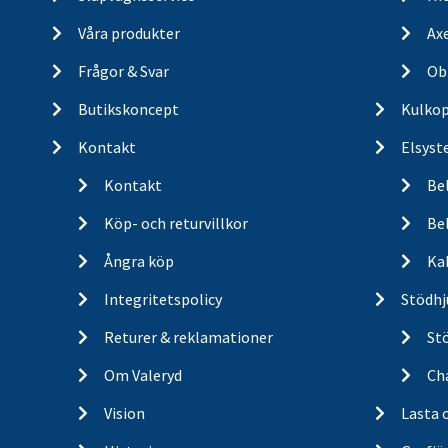
Våra produkter
Ax
Frågor & Svar
Ob
Butikskoncept
Kulkop
Kontakt
Elsyst
Kontakt
Be
Köp- och returvillkor
Bel
Ångra köp
Ka
Integritetspolicy
Stödhj
Returer & reklamationer
St
Om Valeryd
Cha
Vision
Lasta 