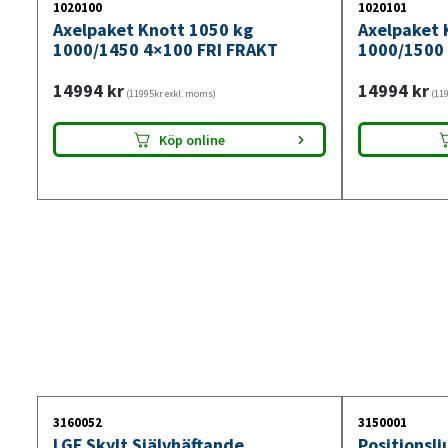
1020100
1020101
Axelpaket Knott 1050 kg
Axelpaket 
1000/1450 4×100 FRI FRAKT
1000/1500 
14994
kr
14994
kr
(11995kr exkl. moms)
(119
Köp online
3160052
3150001
LGF Skylt Självhäftande
Positionsl