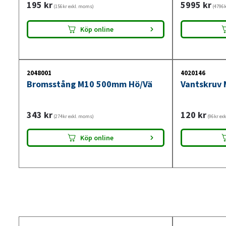
195
kr
5995
kr
(156kr exkl. moms)
(4796k
Köp online
2048001
4020146
Bromsstång M10 500mm Hö/Vä
Vantskruv 
343
kr
120
kr
(274kr exkl. moms)
(96kr ex
Köp online