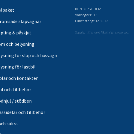
KONTORSTIDER:
elpaket
Vardagar 8-17
Lunchstängt 12.30-13
romsade släpvagnar
pling & påskjut
Copyright © Valeryd AB. All rights reserved.
em och belysning
lysning för släp och husvagn
ysning för lastbil
blar och kontakter
ul och tillbehör
ödhjul / stödben
ssidelar och tillbehör
och säkra