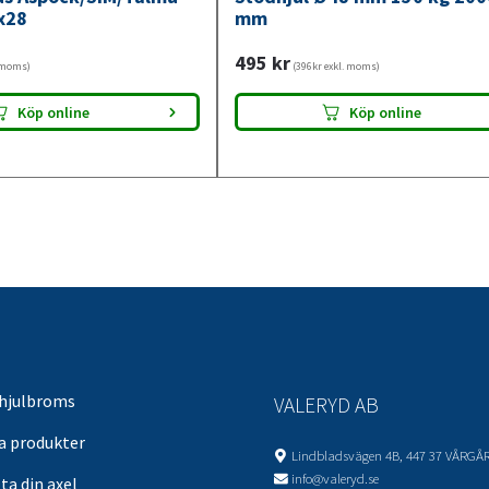
x28
mm
495
kr
. moms)
(396kr exkl. moms)
Köp online
Köp online
 hjulbroms
VALERYD AB
sa produkter
Lindbladsvägen 4B, 447 37 VÅRGÅ
info@valeryd.se
ta din axel