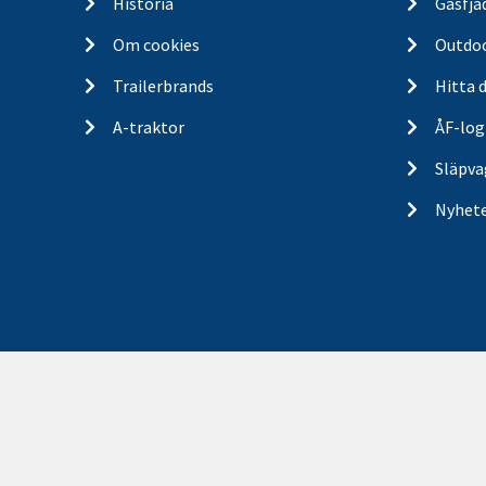
Historia
Gasfjä
Om cookies
Outdo
Trailerbrands
Hitta 
A-traktor
ÅF-log
Släpva
Nyhet