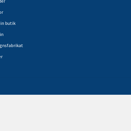
der
or
din butik
in
gnsfabrikat
er