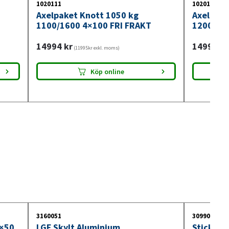
1020111
1020120
Axelpaket Knott 1050 kg
Axelpake
1100/1600 4×100 FRI FRAKT
1200/16
14994
kr
14994
kr
(11995kr exkl. moms)
Köp online
3160051
3099018
0×50
LGF Skylt Aluminium
Stickdos