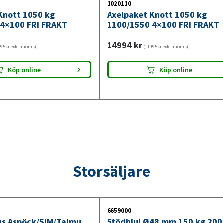
1020110
Knott 1050 kg
Axelpaket Knott 1050 kg
4×100 FRI FRAKT
1100/1550 4×100 FRI FRAKT
14994
kr
95kr exkl. moms)
(11995kr exkl. moms)
Köp online
Köp online
Storsäljare
6659000
jus Aspöck/SIM/Talmu
Stödhjul Ø48 mm 150 kg 20