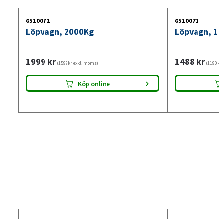
6510072
6510071
Löpvagn, 2000Kg
Löpvagn, 
1999
kr
1488
kr
(1599kr exkl. moms)
(1190k
Köp online