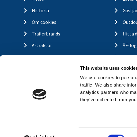
Historia
Gasfjä
Om cookies
Outdo
Trailerbrands
Hitta 
A-traktor
ÅF-log
Släpva
This website uses cookie
Nyhet
We use cookies to personal
traffic. We also share info
analytics partners who may
they’ve collected from your
C