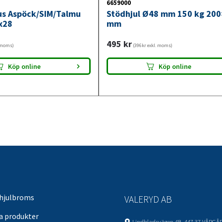
6659000
jus Aspöck/SIM/Talmu
Stödhjul Ø48 mm 150 kg 20
x28
mm
495
kr
. moms)
(396kr exkl. moms)
Köp online
Köp online
 hjulbroms
VALERYD AB
sa produkter
Lindbladsvägen 4B, 447 37 VÅRGÅ