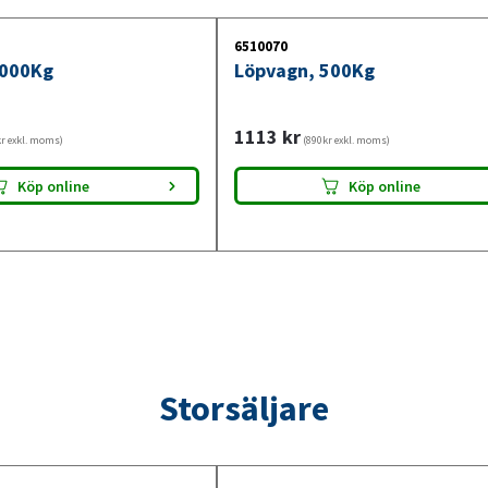
6510070
1000Kg
Löpvagn, 500Kg
1113
kr
r exkl. moms)
(890kr exkl. moms)
Köp online
Köp online
Storsäljare