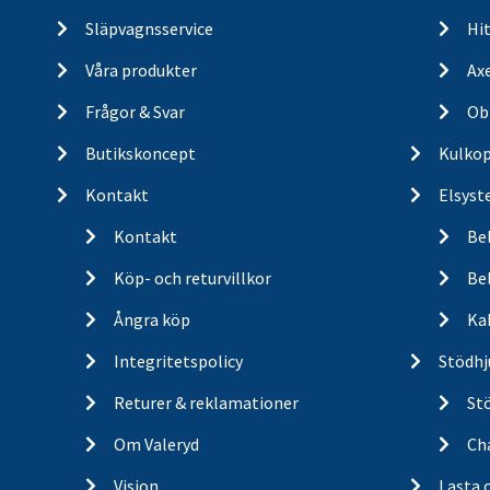
Släpvagnsservice
Hit
Våra produkter
Ax
Frågor & Svar
Ob
Butikskoncept
Kulkop
Kontakt
Elsyst
Kontakt
Be
Köp- och returvillkor
Bel
Ångra köp
Ka
Integritetspolicy
Stödhj
Returer & reklamationer
St
Om Valeryd
Cha
Vision
Lasta 