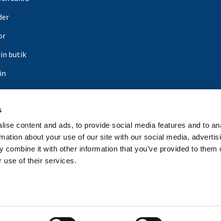
der
or
din butik
in
gnsfabrikat
s
er
ise content and ads, to provide social media features and to an
rmation about your use of our site with our social media, advertis
 combine it with other information that you’ve provided to them o
 use of their services.