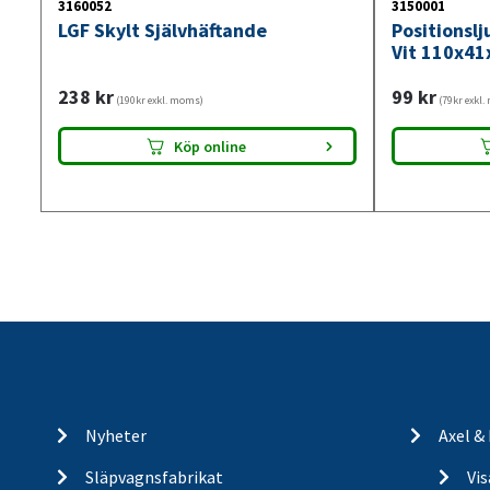
3160052
3150001
LGF Skylt Självhäftande
Positionsl
Vit 110x41
238
kr
99
kr
(190kr exkl. moms)
(79kr exkl
Köp online
Nyheter
Axel &
Släpvagnsfabrikat
Vi