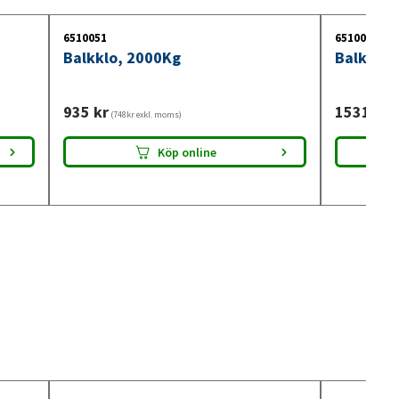
6510051
6510052
Balkklo, 2000Kg
Balkklo,
935
kr
1531
kr
(748kr exkl. moms)
(1
Köp online