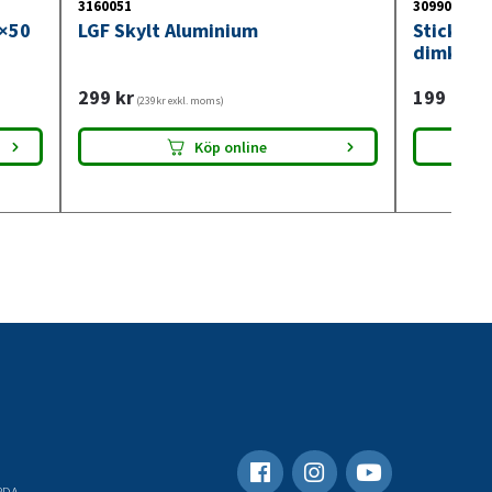
3160051
3099018
0×50
LGF Skylt Aluminium
Stickdos
dimkont
299
kr
199
kr
(239kr exkl. moms)
(159
Köp online
RDA