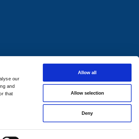
Allow all
alyse our
ing and
Allow selection
r that
Deny
0