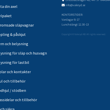
info@valeryd.se
ta din axel
KONTORSTIDER:
elpaket
Vardagar 8-17
Lunchstängt 12.30-13
romsade släpvagnar
pling & påskjut
Copyright © Valeryd AB. All rights reserved.
em och belysning
lysning för släp och husvagn
ysning för lastbil
blar och kontakter
ul och tillbehör
ödhjul / stödben
ssidelar och tillbehör
och säkra