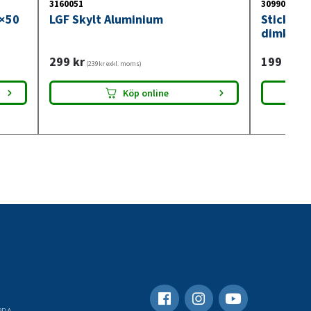
3160051
3099018
0×50
LGF Skylt Aluminium
Stickdos
dimkont
299
kr
199
kr
(239kr exkl. moms)
(159
Köp online
RDA