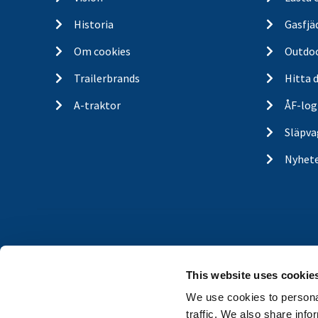
Historia
Gasfjä
Om cookies
Outdo
Trailerbrands
Hitta 
A-traktor
ÅF-log
Släpva
Nyhet
This website uses cookie
We use cookies to personal
traffic. We also share info