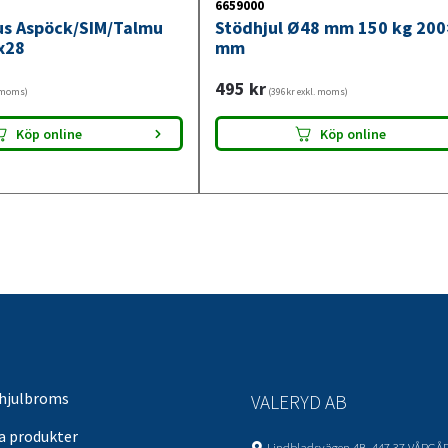
6659000
jus Aspöck/SIM/Talmu
Stödhjul Ø48 mm 150 kg 20
x28
mm
495
kr
. moms)
(396kr exkl. moms)
Köp online
Köp online
 hjulbroms
VALERYD AB
sa produkter
Lindbladsvägen 4B, 447 37 VÅRGÅ