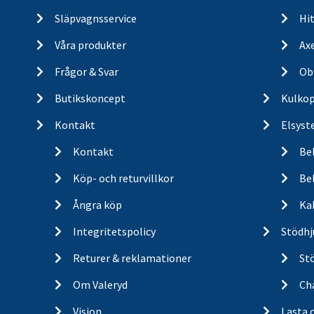
Släpvagnsservice
Hit
Våra produkter
Ax
Frågor & Svar
Ob
Butikskoncept
Kulkop
Kontakt
Elsyst
Kontakt
Be
Köp- och returvillkor
Bel
Ångra köp
Ka
Integritetspolicy
Stödhj
Returer & reklamationer
St
Om Valeryd
Cha
Vision
Lasta 