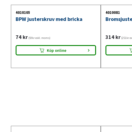
4010105
4010081
BPW justerskruv med bricka
Bromsjuste
74
kr
314
kr
(59kr exkl. moms)
(251kr e
Köp online