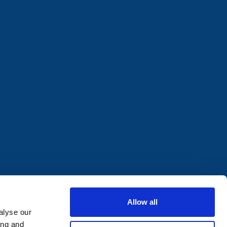
Allow all
alyse our
ing and