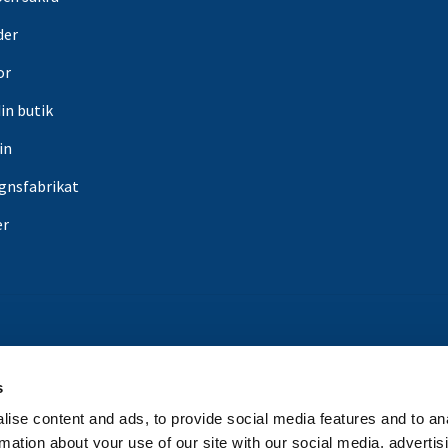
der
or
din butik
in
gnsfabrikat
er
s
ise content and ads, to provide social media features and to an
rmation about your use of our site with our social media, advertis