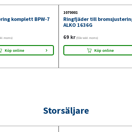
1070001
ring komplett BPW-7
Ringfjäder till bromsjusterin
ALKO 1636G
69
kr
xkl. moms)
(55kr exkl. moms)
Köp online
Köp online
Storsäljare