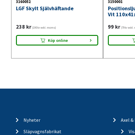
3160052
3150001
LGF Skylt Självhäftande
Positionsl
Vit 110x41
238
kr
99
kr
(190kr exkl. moms)
(79kr exkl
Köp online
Nyheter
Axel &
Släpvagnsfabrikat
Vi