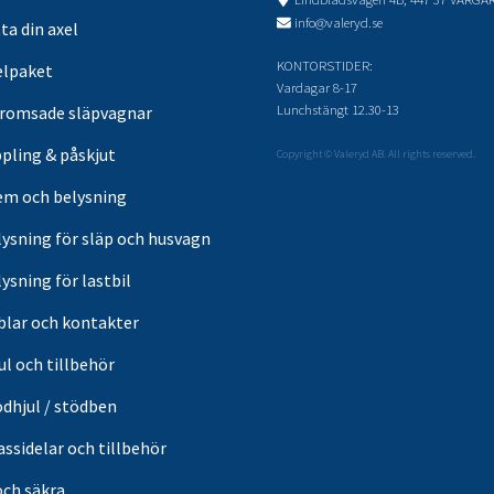
info@valeryd.se
ta din axel
KONTORSTIDER:
elpaket
Vardagar 8-17
Lunchstängt 12.30-13
romsade släpvagnar
pling & påskjut
Copyright © Valeryd AB. All rights reserved.
em och belysning
lysning för släp och husvagn
ysning för lastbil
blar och kontakter
ul och tillbehör
ödhjul / stödben
ssidelar och tillbehör
och säkra