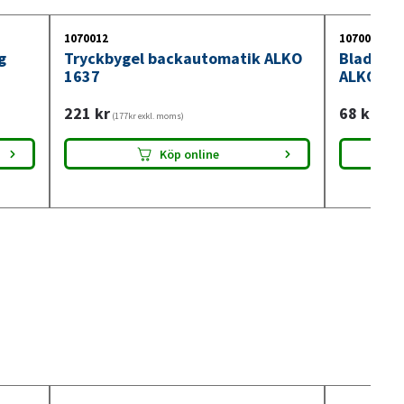
1070012
1070013
g
Tryckbygel backautomatik ALKO
Bladfjäd
1637
ALKO 16
221
kr
68
kr
(177kr exkl. moms)
(54kr 
Köp online