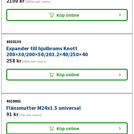
2100
kr
(1680kr exkl. moms)
Köp online
4010134
Expander till hjulbroms Knott
200×30/200×50/203.2×40/250×40
258
kr
(206kr exkl. moms)
Köp online
4019001
Flänsmutter M24x1.5 universal
91
kr
(73kr exkl. moms)
Köp online