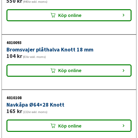
550
kr
(440kr exkl. moms)
Köp online
4010093
Bromsvajer plåthalva Knott 18 mm
104
kr
(83kr exkl. moms)
Köp online
4010108
Navkåpa Ø64×28 Knott
165
kr
(132kr exkl. moms)
Köp online