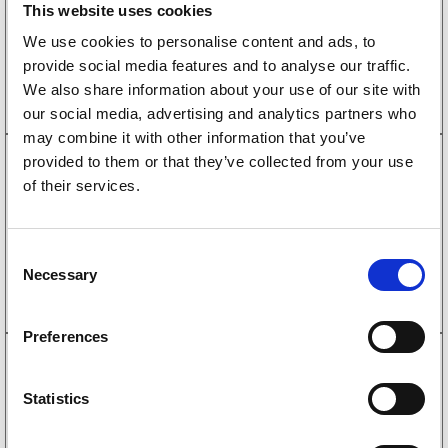
Bromstrumma Knott 200×50 4×100 kompaktlager
This website uses cookies
1809
kr
(1447kr exkl. moms)
We use cookies to personalise content and ads, to
provide social media features and to analyse our traffic.
Köp online
We also share information about your use of our site with
our social media, advertising and analytics partners who
may combine it with other information that you’ve
1095004
provided to them or that they’ve collected from your use
Bromstrumma Knott 200×50 5×112 kompaktlager
of their services.
39x72x37
1998
kr
(1598kr exkl. moms)
C
Köp online
Necessary
o
n
s
Preferences
e
4010507
n
Bromstrumma Knott/Schlegl 200×50 5×112
t
kompaktlager
Statistics
1809
kr
S
(1447kr exkl. moms)
e