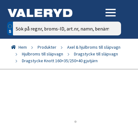
Sök
efter:
Hem
Produkter
Axel & hjulbroms till släpvagn
Hjulbroms till släpvagn
Dragstycke till släpvagn
Dragstycke Knott 160×35/250×40 gjutjärn