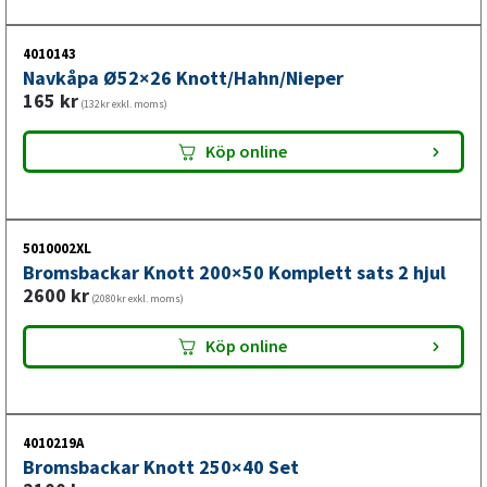
4010143
Navkåpa Ø52×26 Knott/Hahn/Nieper
165
kr
(132kr exkl. moms)
Köp online
5010002XL
Bromsbackar Knott 200×50 Komplett sats 2 hjul
2600
kr
(2080kr exkl. moms)
Köp online
4010219A
Bromsbackar Knott 250×40 Set