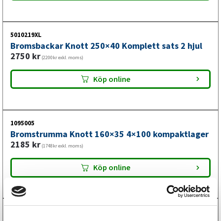
5010219XL
Bromsbackar Knott 250×40 Komplett sats 2 hjul
2750
kr
(2200kr exkl. moms)
Köp online
1095005
Bromstrumma Knott 160×35 4×100 kompaktlager
2185
kr
(1748kr exkl. moms)
Köp online
4010506