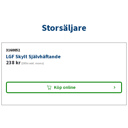
Storsäljare
3160052
LGF Skylt Självhäftande
238
kr
(190kr exkl. moms)
Köp online