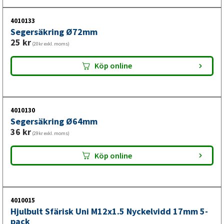
4010133
Segersäkring Ø72mm
25
kr
(20kr exkl. moms)
Köp online
4010130
Segersäkring Ø64mm
36
kr
(29kr exkl. moms)
Köp online
4010015
Hjulbult Sfärisk Uni M12x1.5 Nyckelvidd 17mm 5-
pack