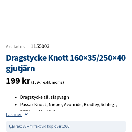
1155003
Artikelnr:
Dragstycke Knott 160×35/250×40
gjutjärn
199
kr
(159kr exkl. moms)
Dragstycke till släpvagn
Passar Knott, Nieper, Avonride, Bradley, Schlegl,
BPW och Ifor Williams
Läs mer
Hjulbromsdimension: 160×35, 200×30, 200×50,
203×40, 250×40
Frakt 89 – fri frakt vid köp över 1995