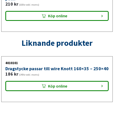
210
kr
(168kr exkl. moms)
Köp online
Liknande produkter
4010101
Dragstycke passar till wire Knott 160×35 – 250×40
186
kr
(149kr exkl. moms)
Köp online