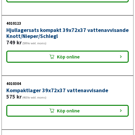
hjulbromsdimensioner. VALERYD:s dragstycken i gjutjärn
ger lång livslängd och tillförlitlig bromsning på släpvagn
och husvagn.
4010123
Hjullagersats kompakt 39x72x37 vattenavvisande
Knott/Nieper/Schlegl
749
kr
(599kr exkl. moms)
Köp online
4010304
Kompaktlager 39x72x37 vattenavvisande
575
kr
(460kr exkl. moms)
Köp online