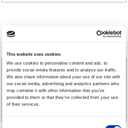
Storsäljare
This website uses cookies
We use cookies to personalise content and ads, to
3160052
provide social media features and to analyse our traffic.
LGF Skylt Självhäftande
We also share information about your use of our site with
238
kr
(190kr exkl. moms)
our social media, advertising and analytics partners who
may combine it with other information that you’ve
provided to them or that they’ve collected from your use
Köp online
of their services.
C