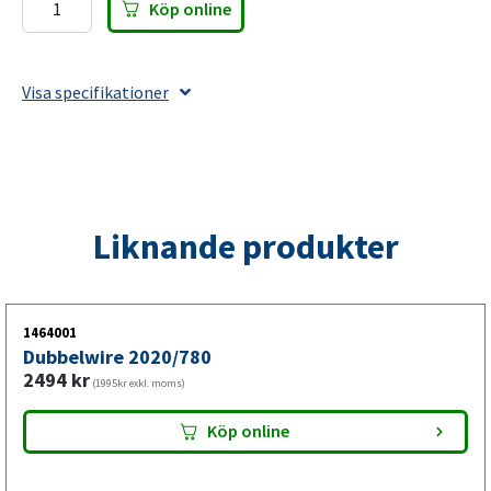
Köp online
Dubbelwire
2920/1230
mängd
Visa specifikationer
Liknande produkter
1464001
Dubbelwire 2020/780
2494
kr
(1995kr exkl. moms)
Köp online