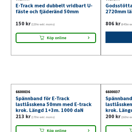
E-Track med dubbelt vridbart U-
Godsstötta
fäste och fjäderänd 50mm
2720mm lä
150
kr
806
kr
(120kr exkl. moms)
(645kr e
Köp online
6600036
6600037
Spännband för E-Track
Spännband 
lastlåsskena 50mm med E-track
lastlåsske
krok. Längd 1+3m. 1000 daN
krok. Läng
213
kr
200
kr
(170kr exkl. moms)
(160kr e
Köp online