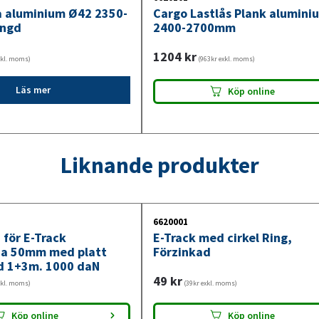
 aluminium Ø42 2350-
Cargo Lastlås Plank alumini
ngd
2400-2700mm
1204
kr
xkl. moms)
(963kr exkl. moms)
Läs mer
Köp online
Liknande produkter
6620001
för E-Track
E-Track med cirkel Ring,
na 50mm med platt
Förzinkad
d 1+3m. 1000 daN
49
kr
xkl. moms)
(39kr exkl. moms)
Köp online
Köp online