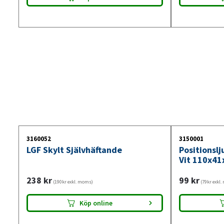
3160052
3150001
LGF Skylt Självhäftande
Positionsl
Vit 110x41
238
kr
99
kr
(190kr exkl. moms)
(79kr exkl
Köp online