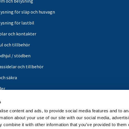
em och belysning
lysning för släp och husvagn
ysning för lastbil
blar och kontakter
ul och tillbehör
ödhjul / stödben
ssidelar och tillbehör
och säkra
der
or
s
din butik
ise content and ads, to provide social media features and to an
rmation about your use of our site with our social media, advertis
in
 combine it with other information that you’ve provided to them o