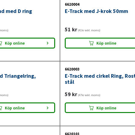
6620004
nd med D ring
E-Track med J-krok 50mm
51
kr
. moms)
(41kr exkl. moms)
Köp online
Köp online
6620003
d Triangelring,
E-Track med cirkel Ring, Rost
stål
59
kr
. moms)
(47kr exkl. moms)
Köp online
Köp online
6620101