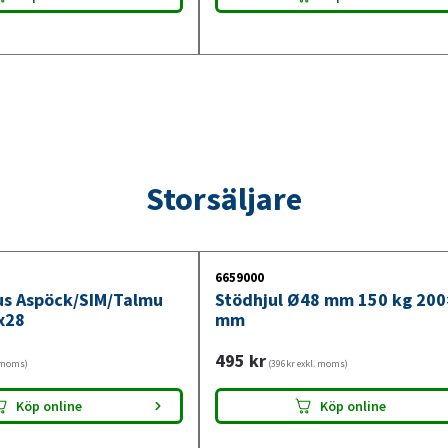
Storsäljare
6659000
jus Aspöck/SIM/Talmu
Stödhjul Ø48 mm 150 kg 20
x28
mm
495
kr
. moms)
(396kr exkl. moms)
Köp online
Köp online