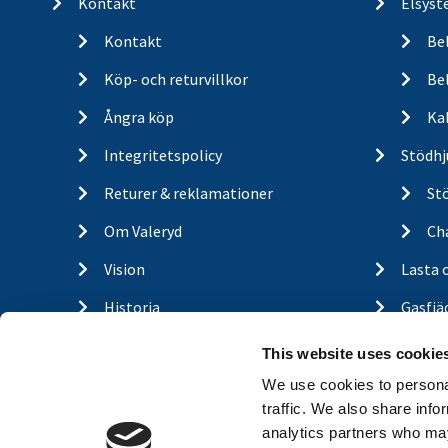
Kontakt
Elsyst
Kontakt
Be
Köp- och returvillkor
Bel
Ångra köp
Ka
Integritetspolicy
Stödhj
Returer & reklamationer
St
Om Valeryd
Cha
Vision
Lasta 
Historia
Gasfjä
Om cookies
Outdo
This website uses cookie
Trailerbrands
Hitta 
We use cookies to personal
traffic. We also share info
A-traktor
ÅF-log
analytics partners who may