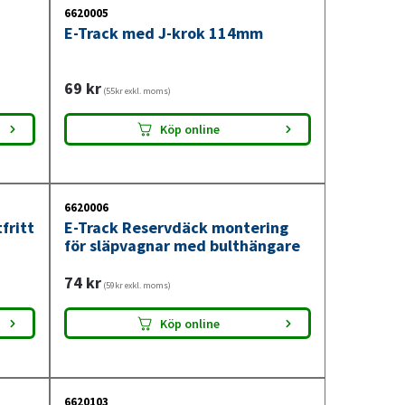
6620005
E-Track med J-krok 114mm
69
kr
(55kr exkl. moms)
Köp online
6620006
fritt
E-Track Reservdäck montering
för släpvagnar med bulthängare
74
kr
(59kr exkl. moms)
Köp online
6620103