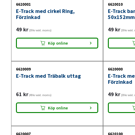
6620001
6620010
E-Track med cirkel Ring,
E-Track ba
Förzinkad
50x152mm
49
kr
49
kr
(39kr exkl. moms)
(39kr exkl
Köp online
6620009
6620000
E-Track med Träbalk uttag
E-Track me
Förzinkad
61
kr
49
kr
(49kr exkl. moms)
(39kr exkl
Köp online
6620007
6620100