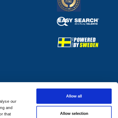
Allow all
alyse our
ing and
Allow selection
r that