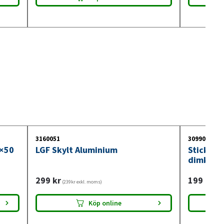
3160051
3099018
0×50
LGF Skylt Aluminium
Stickdos
dimkont
299
kr
199
kr
(239kr exkl. moms)
(159
Köp online