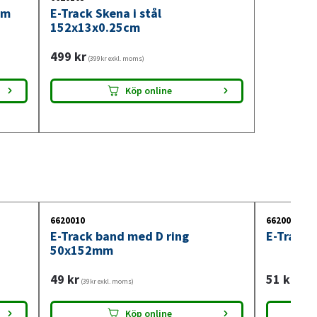
um
E-Track Skena i stål
152x13x0.25cm
499
kr
(399kr exkl. moms)
Köp online
6620010
6620004
E-Track band med D ring
E-Track
50x152mm
49
kr
51
kr
(39kr exkl. moms)
(41kr 
Köp online