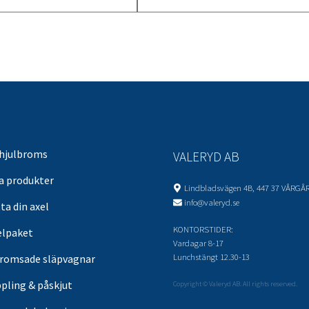
 hjulbroms
VALERYD AB
sa produkter
Lindbladsvägen 4B, 447 37 VÅRGÅ
info@valeryd.se
ta din axel
KONTORSTIDER:
elpaket
Vardagar 8-17
Lunchstängt 12.30-13
romsade släpvagnar
pling & påskjut
Copyright © Valeryd AB. All rights reserved.